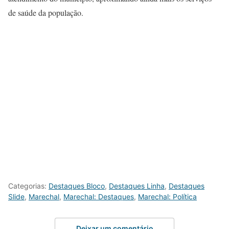
de saúde da população.
Categorias:
Destaques Bloco
,
Destaques Linha
,
Destaques
Slide
,
Marechal
,
Marechal: Destaques
,
Marechal: Política
Deixar um comentário