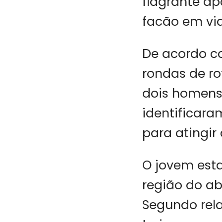
flagrante a
facão em via
De acordo co
rondas de r
dois homens.
identificara
para atingir 
O jovem esta
região do a
Segundo rela