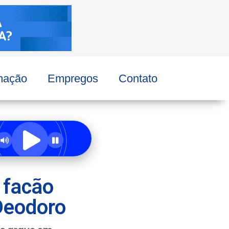
mação
Empregos
Contato
 facão
Deodoro