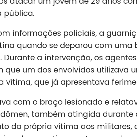
pós atacar um jovem de 29 anos co
 pública.
m informações policiais, a guarniç
otina quando se deparou com uma b
 Durante a intervenção, os agentes
m que um dos envolvidos utilizava 
a vítima, que já apresentava ferimen
va com o braço lesionado e relata
bdômen, também atingida durante 
to da própria vítima aos militares, 