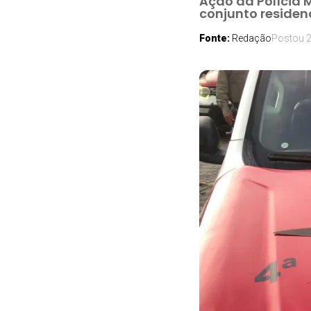
Ação da Polícia 
conjunto residen
Fonte:
Redação
Postou