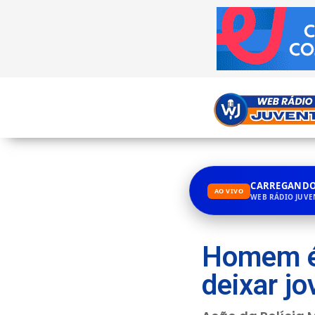
CARREGANDO.
AO VIVO
WEB RÁDIO JUV
Homem é 
deixar j