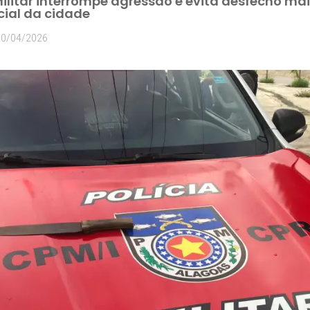
Militar interrompe agressão e evita desfecho ma
cial da cidade
20/04/2026