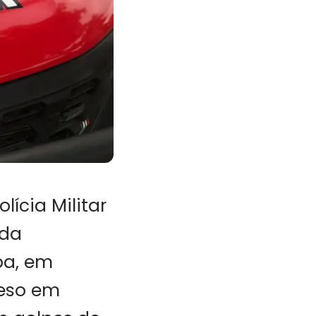
ícia Militar
 da
pa, em
reso em