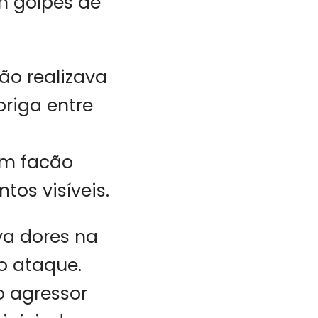
m golpes de
ão realizava
riga entre
um facão
tos visíveis.
va dores na
o ataque.
o agressor