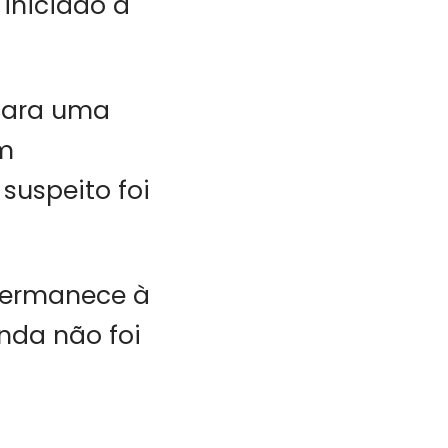
iniciado a
 para uma
am
suspeito foi
 permanece à
nda não foi