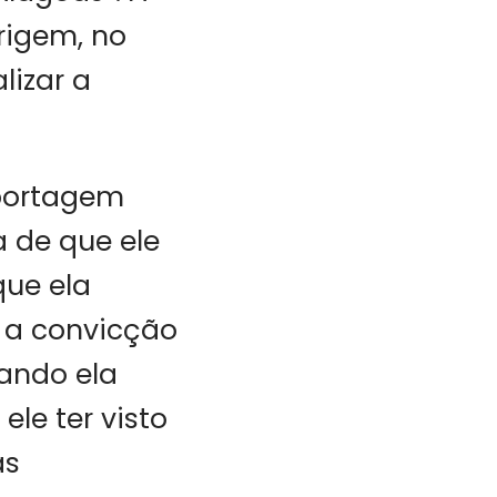
rigem, no
lizar a
eportagem
a de que ele
que ela
e a convicção
uando ela
le ter visto
as