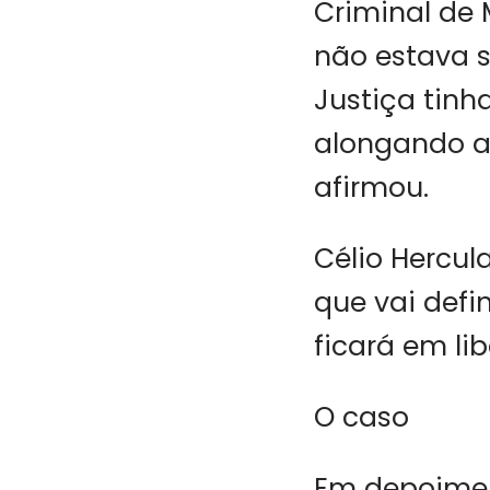
Criminal de 
não estava 
Justiça tinh
alongando at
afirmou.
Célio Hercul
que vai defi
ficará em li
O caso
Em depoimen