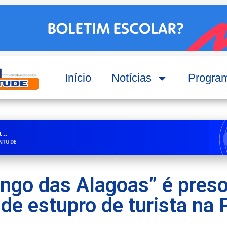
Início
Notícias
Progra
..
ENTUDE
go das Alagoas” é pres
de estupro de turista na 