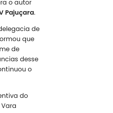
era o autor
V Pajuçara
.
 delegacia de
nformou que
ime de
âncias desse
ontinuou o
entiva do
 Vara