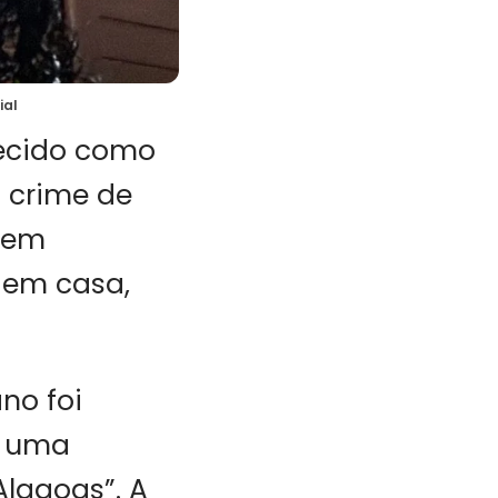
ial
hecido como
 crime de
, em
o em casa,
no foi
m uma
lagoas”. A