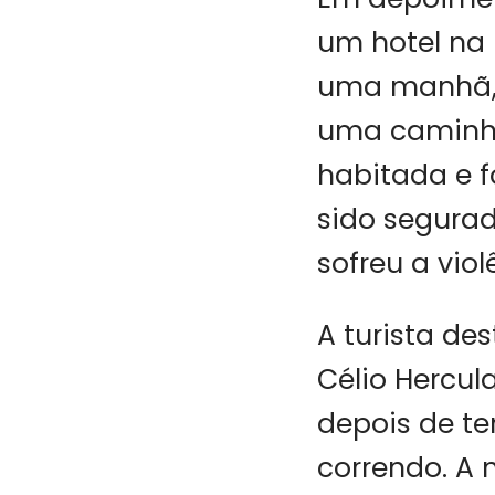
um hotel na 
uma manhã, r
uma caminha
habitada e 
sido segurad
sofreu a viol
A turista de
Célio Hercul
depois de te
correndo. A 