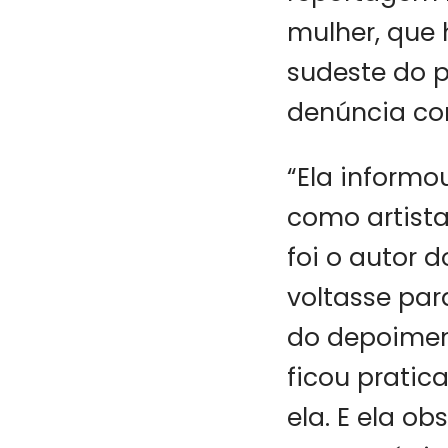
mulher, que 
sudeste do p
denúncia con
“Ela informo
como artista
foi o autor d
voltasse par
do depoiment
ficou pratic
ela. E ela ob