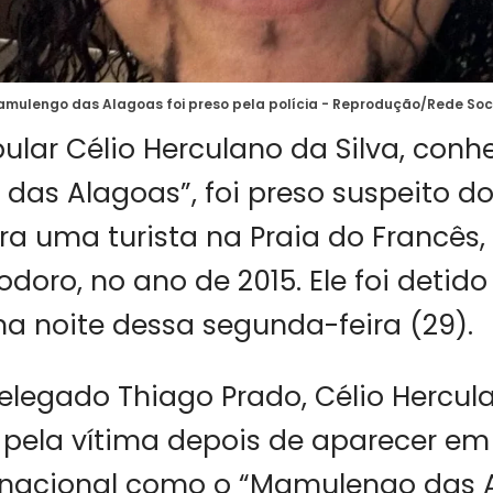
mulengo das Alagoas foi preso pela polícia - Reprodução/Rede Soc
pular Célio Herculano da Silva, con
as Alagoas”, foi preso suspeito do
ra uma turista na Praia do Francês
doro, no ano de 2015. Ele foi detid
a noite dessa segunda-feira (29).
legado Thiago Prado, Célio Hercula
 pela vítima depois de aparecer e
nacional como o “Mamulengo das A