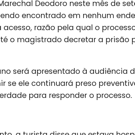
Marechal Deodoro neste mês de set
sendo encontrado em nenhum ende
a acesso, razão pela qual o processo
é o magistrado decretar a prisão p
ano será apresentado à audiência d
nir se ele continuará preso prevent
berdade para responder o processo.
to, a turista disse que estava ho