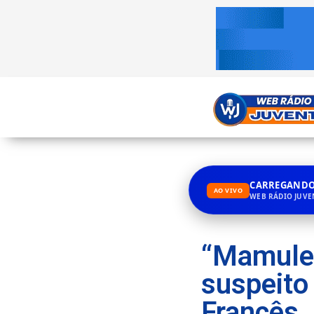
CARREGANDO.
AO VIVO
WEB RÁDIO JUV
“Mamulen
suspeito 
Francês