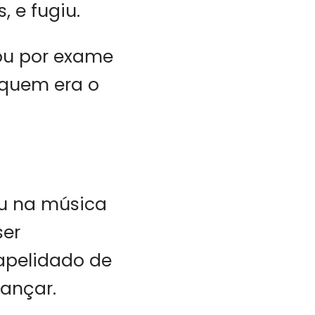
, e fugiu.
sou por exame
 quem era o
ou na música
ser
 apelidado de
ançar.