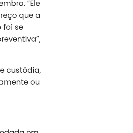
embro. “Ele
reço que a
 foi se
reventiva”,
e custódia,
ivamente ou
spedada em