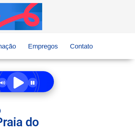
mação
Empregos
Contato
o
Praia do