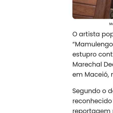
Ma
O artista po
“Mamulengo d
estupro cont
Marechal Deo
em Maceió, n
Segundo o de
reconhecido
reportagem 