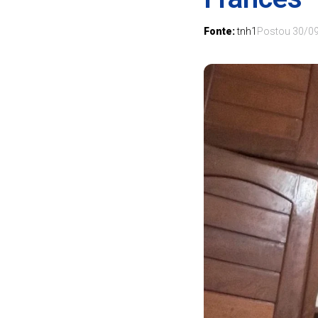
Fonte:
tnh1
Postou
30/0