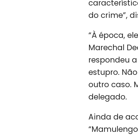
característic
do crime”, d
“À época, el
Marechal De
respondeu a
estupro. Não
outro caso. 
delegado.
Ainda de aco
“Mamulengo 