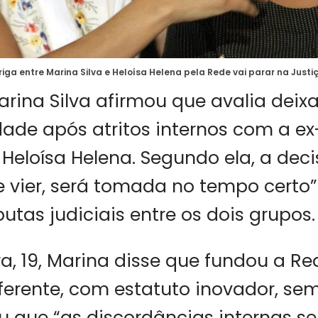
riga entre Marina Silva e Heloísa Helena pela Rede vai parar na Justi
arina Silva afirmou que avalia deix
dade após atritos internos com a e
 Heloísa Helena. Segundo ela, a dec
e vier, será tomada no tempo certo”
utas judiciais entre os dois grupos.
ra, 19, Marina disse que fundou a Re
ferente, com estatuto inovador, sem
u que “as discordâncias internas s