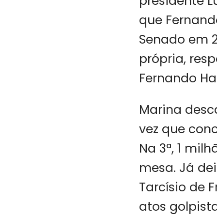
presidente L
que Fernand
Senado em 2
própria, res
Fernando Ha
Marina desca
vez que conco
Na 3ª, 1 mil
mesa. Já dei
Tarcísio de 
atos golpista