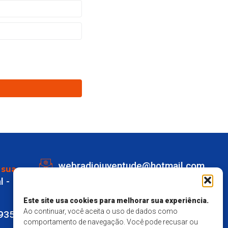
webradiojuventude@hotmail.com
 sua
l -
Lot eldorado quadra K Lote 1 -
Marechal Deodoro
Este site usa cookies para melhorar sua experiência.
Ao continuar, você aceita o uso de dados como
9935
Responsavel Técnico - Matheus
comportamento de navegação. Você pode recusar ou