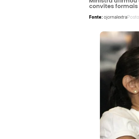
Ministra afirmou
convites formais
Fonte:
ojornalextra
Post