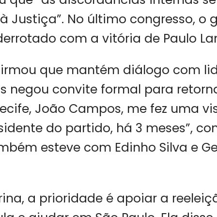
 Justiça”. No último congresso, o 
 derrotado com a vitória de Paulo L
afirmou que mantém diálogo com li
as negou convite formal para retorna
Recife, João Campos, me fez uma vi
esidente do partido, há 3 meses”, con
ambém esteve com Edinho Silva e Ge
na, a prioridade é apoiar a reeleiç