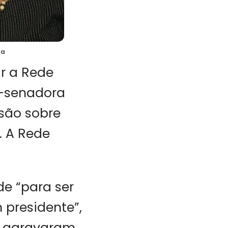
ça
ar a Rede
x-senadora
isão sobre
. A Rede
de “para ser
 presidente”,
e agravaram