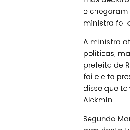
e chegaram à
ministra foi
A ministra 
políticas, m
prefeito de 
foi eleito pr
disse que t
Alckmin.
Segundo Mari