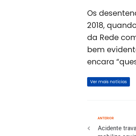
Os desenten
2018, quando
da Rede com 
bem evidente
encara “ques
Ver mais notícias
ANTERIOR
Acidente trava