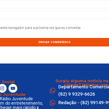
este navegador para a próxima vez que eu comentar.
Surgiu alguma noticia na
 Social
cidade? Informe-nos
Departamento Comercia
(82) 9 9329-6626
o Juventude
Rádio Juventude
Redação - (82) 99149-
ém do entretenimento,
 chegar mais rápido a