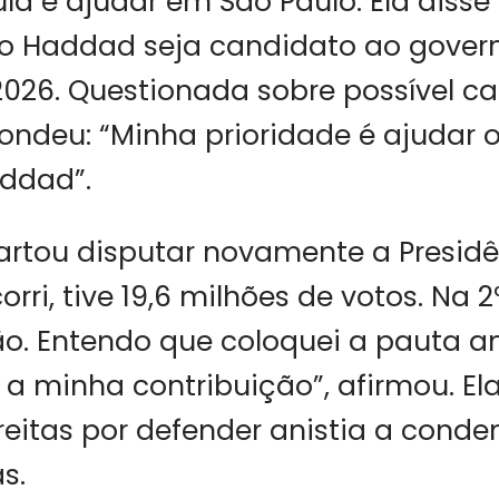
ula e ajudar em São Paulo. Ela disse
o Haddad seja candidato ao gover
026. Questionada sobre possível c
pondeu: “Minha prioridade é ajudar o
ddad”.
rtou disputar novamente a Presidên
rri, tive 19,6 milhões de votos. Na 2ª
hão. Entendo que coloquei a pauta 
 a minha contribuição”, afirmou. Ela
Freitas por defender anistia a cond
s.