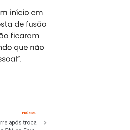
m início em
osta de fusão
são ficaram
ando que não
soal”.
PRÓXIMO
rre após troca