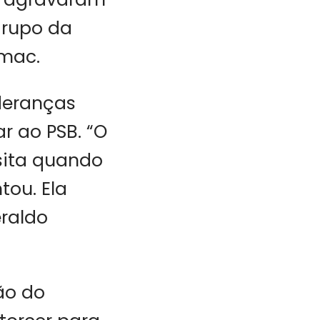
grupo da
amac.
deranças
r ao PSB. “O
sita quando
tou. Ela
raldo
ão do