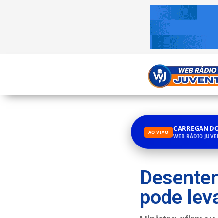
CARREGANDO.
AO VIVO
WEB RÁDIO JUV
Desenten
pode leva