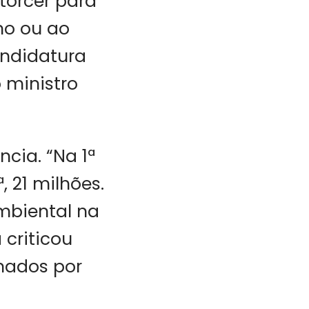
 torcer para
no ou ao
andidatura
 ministro
cia. “Na 1ª
, 21 milhões.
ambiental na
 criticou
enados por