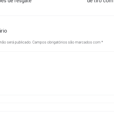
pes de resgate
de tiro com
rio
 não será publicado.
Campos obrigatórios são marcados com
*