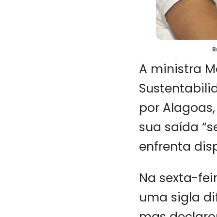
B
A ministra M
Sustentabili
por Alagoas,
sua saída “s
enfrenta disp
Na sexta-fei
uma sigla di
mas declaro