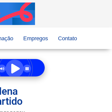
mação
Empregos
Contato
lena
artido