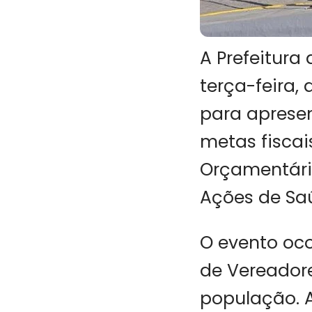
A Prefeitura
terça-feira,
para aprese
metas fiscais
Orçamentária
Ações de Saú
O evento oco
de Vereadore
população. A