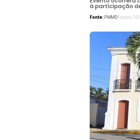
Evento ocorrerá 
à participação d
Fonte:
PMMD
Postou
10