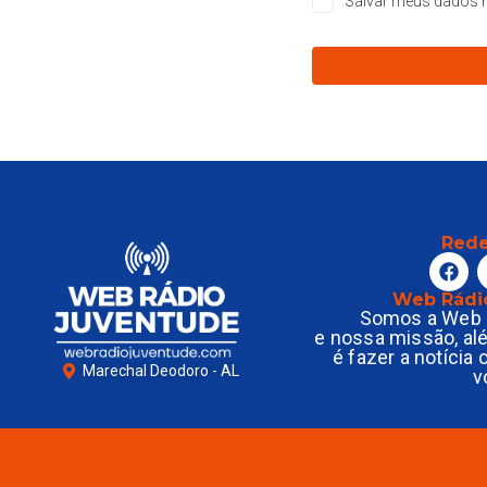
Salvar meus dados n
Rede
Web Rádi
Somos a Web 
e nossa missão, al
é fazer a notícia
Marechal Deodoro - AL
v