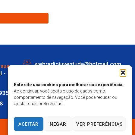
webradiojuventude@hotmail.com
 sua
l -
Lot eldorado quadra K Lote 1 -
Marechal Deodoro
Este site usa cookies para melhorar sua experiência.
Ao continuar, você aceita o uso de dados como
9935
Responsavel Técnico - Matheus
comportamento de navegação. Você pode recusar ou
28
ajustar suas preferências.
Mendes Santos
ACEITAR
NEGAR
VER PREFERÊNCIAS