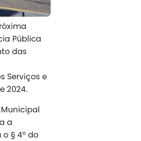
próxima
cia Pública
nto das
s Serviços e
e 2024.
 Municipal
da a
 o § 4º do