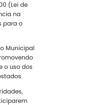
00 (Lei de
ncia na
s para o
vo Municipal
 promovendo
 o uso dos
estados.
ridades,
ticiparem