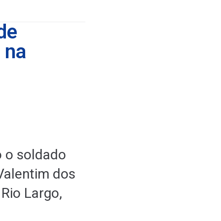
de
r na
o o soldado
 Valentim dos
 Rio Largo,