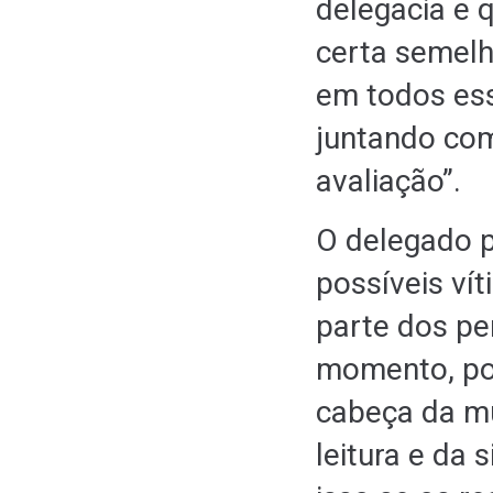
delegacia e 
certa semelha
em todos es
juntando com
avaliação”.
O delegado p
possíveis ví
parte dos pe
momento, po
cabeça da mu
leitura e da 