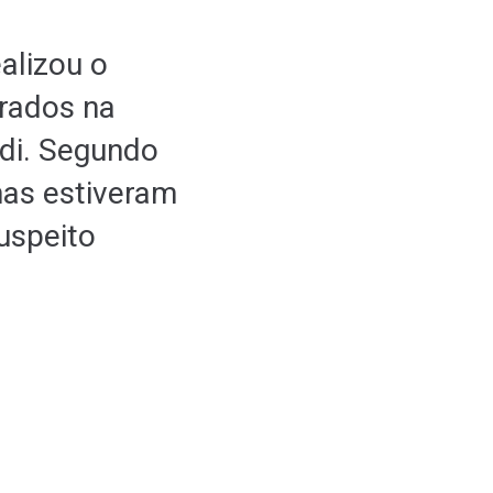
alizou o
trados na
di. Segundo
mas estiveram
uspeito