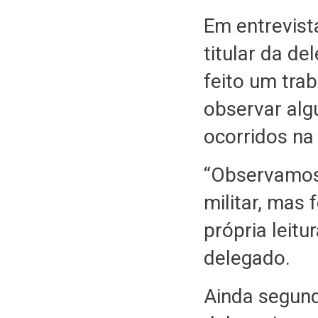
Em entrevist
titular da de
feito um trab
observar al
ocorridos na
“Observamos 
militar, mas
própria leitu
delegado.
Ainda segund