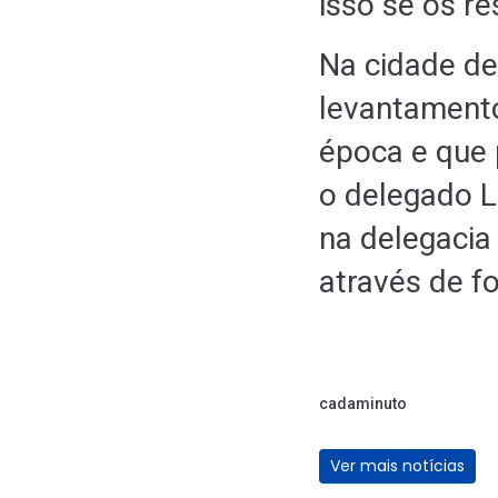
isso se os re
Na cidade de
levantamento
época e que
o delegado L
na delegacia
através de fo
cadaminuto
Ver mais notícias