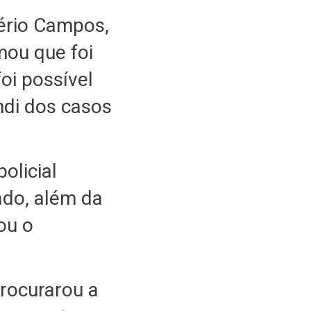
ério Campos,
rmou que foi
foi possível
di dos casos
olicial
ado, além da
ou o
rocurarou a