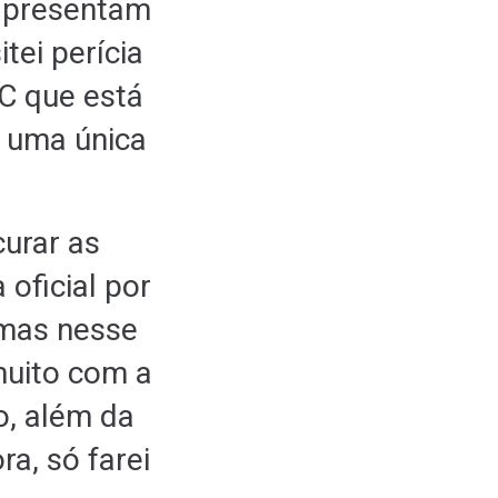
 apresentam
tei perícia
C que está
r uma única
urar as
oficial por
imas nesse
muito com a
o, além da
ra, só farei