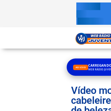
CARREGANDO.
AO VIVO
WEB RÁDIO JUV
Vídeo m
cabeleire
de belez