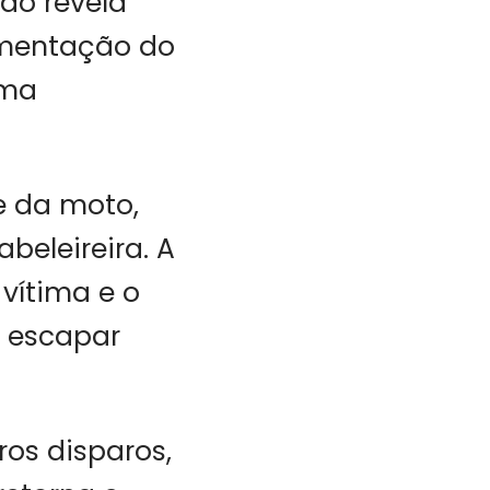
ão revela
mentação do
uma
e da moto,
beleireira. A
 vítima e o
u escapar
os disparos,