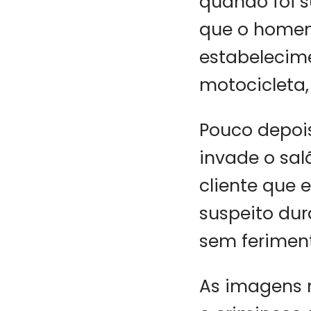
quando foi s
que o home
estabelecim
motocicleta, 
Pouco depois
invade o sal
cliente que 
suspeito du
sem ferimen
As imagens 