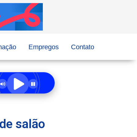
mação
Empregos
Contato
 de salão