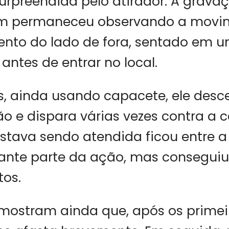
urpreendida pelo atirador. A gravaç
m permaneceu observando a movi
ento do lado de fora, sentado em 
antes de entrar no local.
, ainda usando capacete, ele desc
ão e dispara várias vezes contra a ca
estava sendo atendida ficou entre a
rante parte da ação, mas consegui
tos.
mostram ainda que, após os primeir