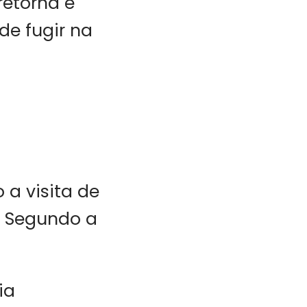
retorna e
de fugir na
 a visita de
. Segundo a
ia