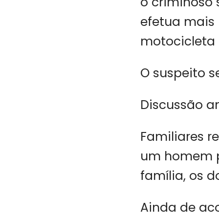
o criminoso 
efetua mais 
motocicleta 
O suspeito s
Discussão an
Familiares r
um homem po
família, os d
Ainda de ac