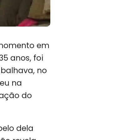
o momento em
5 anos, foi
abalhava, no
ceu na
 ação do
elo dela