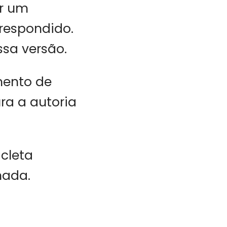
er um
respondido.
ssa versão.
mento de
ra a autoria
icleta
nada.