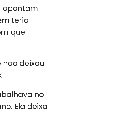
ão apontam
em teria
com que
 não deixou
.
abalhava no
no. Ela deixa