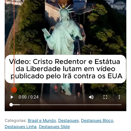
Categorias:
Brasil e Mundo
,
Destaques
,
Destaques Bloco
,
Destaques Linha
,
Destaques Slide