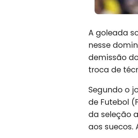
A goleada sof
nesse doming
demissão do 
troca de téc
Segundo o jo
de Futebol (
da seleção a
aos suecos. 