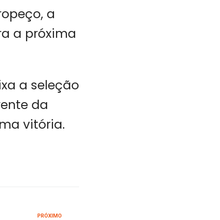
ropeço, a
ra a próxima
ixa a seleção
rente da
ma vitória.
PRÓXIMO