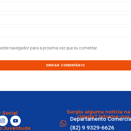
este navegador para a próxima vez que eu comentar.
Surgiu alguma noticia na
 Social
cidade? Informe-nos
Departamento Comercia
(82) 9 9329-6626
o Juventude