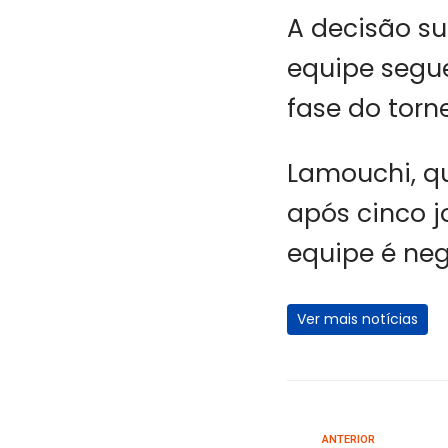
A decisão su
equipe segu
fase do torne
Lamouchi, qu
após cinco j
equipe é neg
Ver mais notícias
ANTERIOR