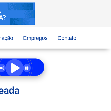
mação
Empregos
Contato
leada