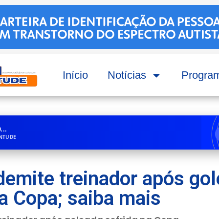
Início
Notícias
Progra
..
ENTUDE
demite treinador após go
na Copa; saiba mais