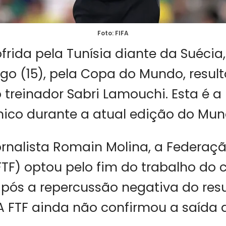
Foto: FIFA
rida pela Tunísia diante da Suécia, 
o (15), pela Copa do Mundo, resul
treinador Sabri Lamouchi. Esta é a
nico durante a atual edição do Mund
rnalista Romain Molina, a Federaç
FTF) optou pelo fim do trabalho d
pós a repercussão negativa do resu
A FTF ainda não confirmou a saída d