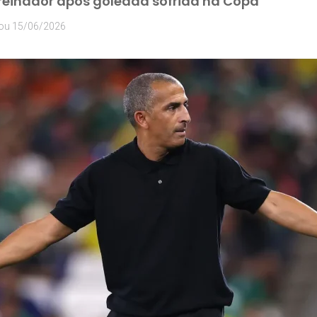
reinador após goleada sofrida na Copa
tou
15/06/2026