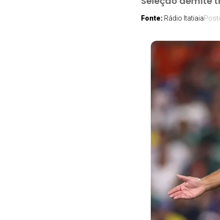
Seleção demite t
Fonte:
Rádio Itatiaia
Pos