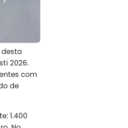
 desta
ti 2026.
dentes com
do de
e: 1.400
tro. No