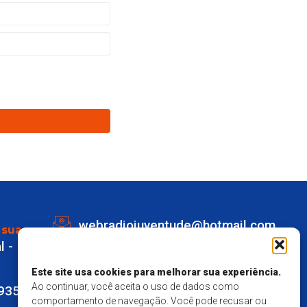
webradiojuventude@hotmail.com
 sua
l -
Lot eldorado quadra K Lote 1 -
Marechal Deodoro
Este site usa cookies para melhorar sua experiência.
Ao continuar, você aceita o uso de dados como
9935
Responsavel Técnico - Matheus
comportamento de navegação. Você pode recusar ou