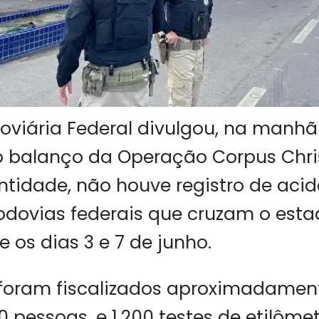
doviária Federal divulgou, na manhã
o balanço da Operação Corpus Chris
ntidade, não houve registro de aci
odovias federais que cruzam o esta
 os dias 3 e 7 de junho.
foram fiscalizados aproximadament
00 pessoas, e 1.200 testes de etilôme