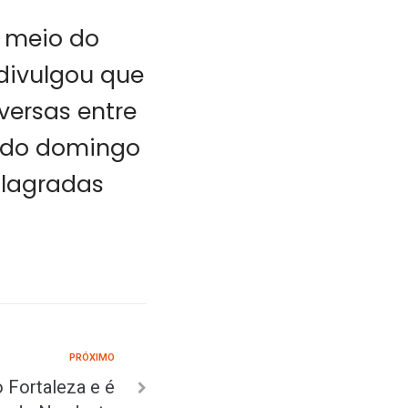
r meio do
 divulgou que
versas entre
e do domingo
flagradas
PRÓXIMO
o Fortaleza e é