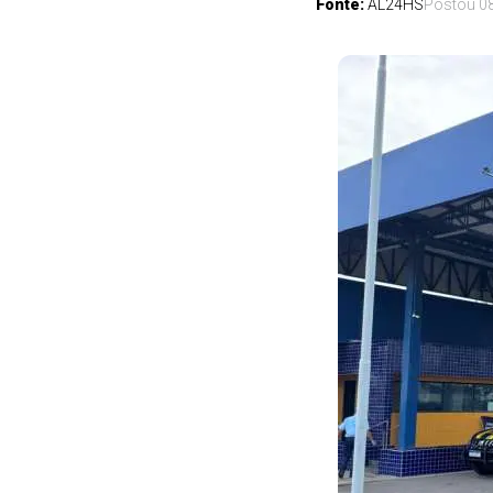
Fonte:
AL24HS
Postou
0