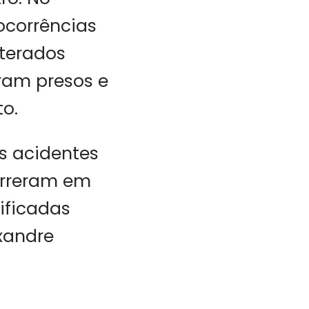
 ocorrências
lterados
oram presos e
to.
ês acidentes
orreram em
ificadas
xandre