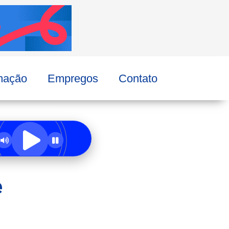
mação
Empregos
Contato
e