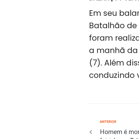
Em seu balan
Batalhão de 
foram realiz
a manhã da ú
(7). Além di
conduzindo v
ANTERIOR
Homem é morto