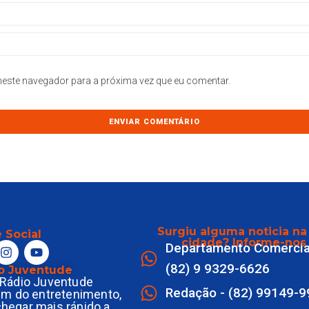
este navegador para a próxima vez que eu comentar.
Surgiu alguma noticia na
 Social
cidade? Informe-nos
Departamento Comercia
(82) 9 9329-6626
o Juventude
Rádio Juventude
Redação - (82) 99149-
ém do entretenimento,
 chegar mais rápido a