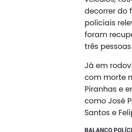
decorrer do 
policiais rel
foram recupe
três pessoas
Já em rodovi
com morte n
Piranhas e e
como José Pa
Santos e Feli
BALANÇO POLÍCI