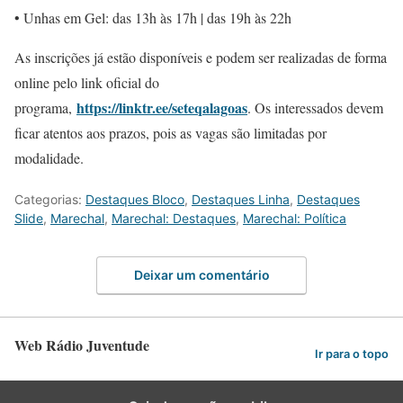
• Unhas em Gel: das 13h às 17h | das 19h às 22h
As inscrições já estão disponíveis e podem ser realizadas de forma
online pelo link oficial do
https://linktr.ee/seteqalagoas
programa,
. Os interessados devem
ficar atentos aos prazos, pois as vagas são limitadas por
modalidade.
Categorias:
Destaques Bloco
,
Destaques Linha
,
Destaques
Slide
,
Marechal
,
Marechal: Destaques
,
Marechal: Política
Deixar um comentário
Web Rádio Juventude
Ir para o topo