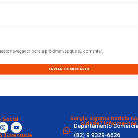
este navegador para a próxima vez que eu comentar.
Surgiu alguma noticia na
 Social
cidade? Informe-nos
Departamento Comercia
(82) 9 9329-6626
o Juventude