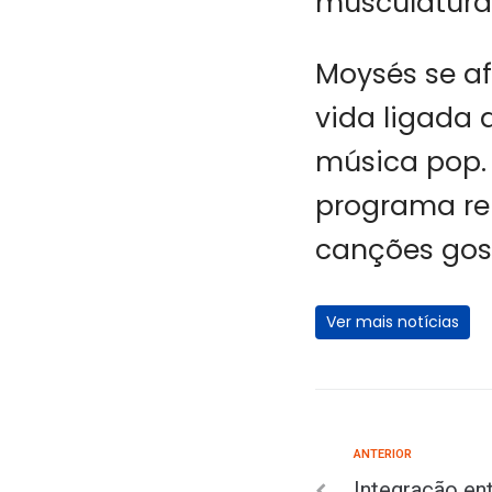
musculatura
Moysés se af
vida ligada a
música pop.
programa rel
canções gos
Ver mais notícias
ANTERIOR
Integração en