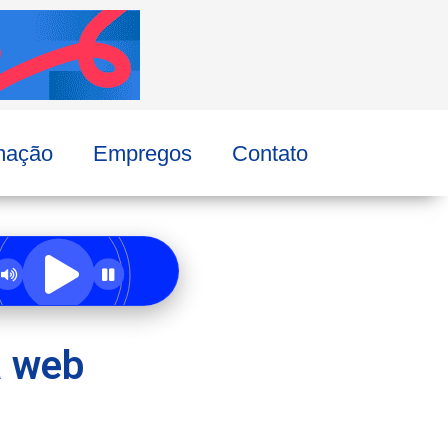
mação
Empregos
Contato
a web