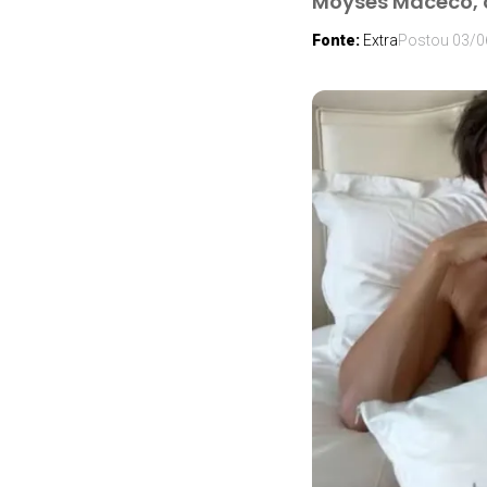
Moysés Maceco, 
Fonte:
Extra
Postou
03/0