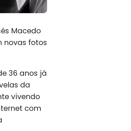
ysés Macedo
 novas fotos
de 36 anos já
velas da
nte vivendo
nternet com
a