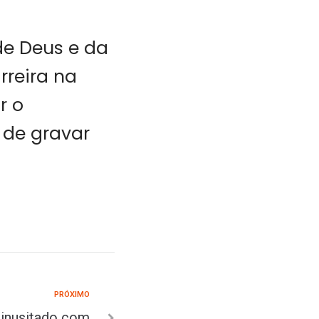
de Deus e da
rreira na
r o
 de gravar
PRÓXIMO
 inusitado com