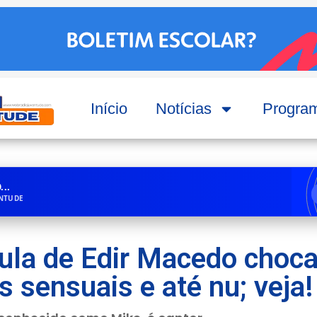
Início
Notícias
Progra
..
ENTUDE
çula de Edir Macedo choc
 sensuais e até nu; veja!