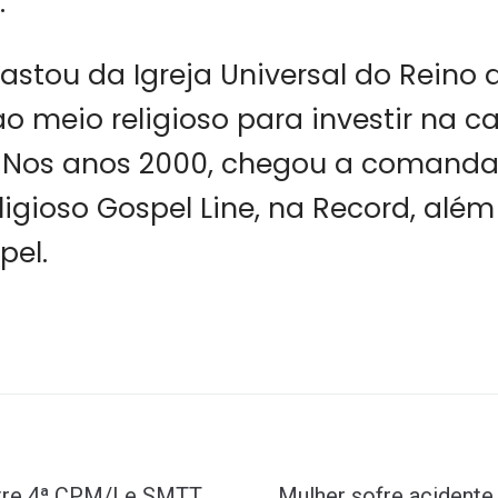
.
astou da Igreja Universal do Reino 
o meio religioso para investir na ca
 Nos anos 2000, chegou a comanda
igioso Gospel Line, na Record, além
pel.
tre 4ª CPM/I e SMTT
Mulher sofre acidente