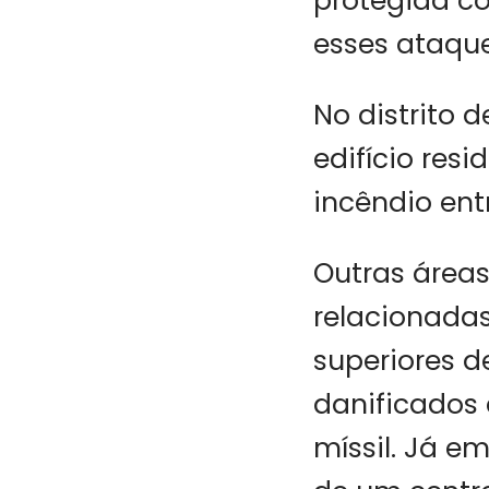
protegida co
esses ataque
No distrito 
edifício res
incêndio ent
Outras área
relacionadas
superiores d
danificados
míssil. Já e