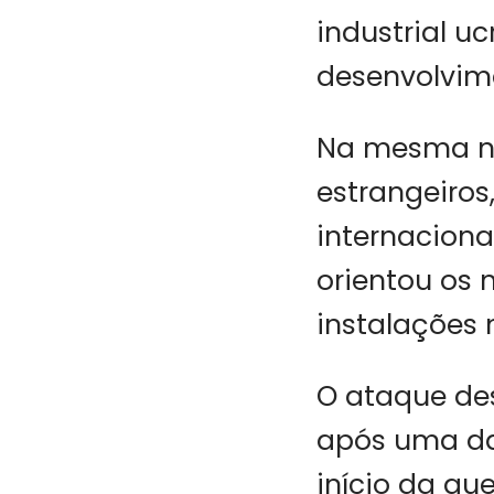
industrial u
desenvolvim
Na mesma no
estrangeiros
internacion
orientou os
instalações 
O ataque de
após uma das
início da gue