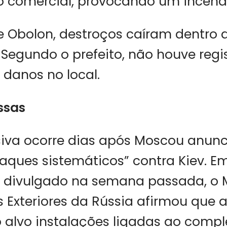
o comercial, provocando um incênd
de Obolon, destroços caíram dentro 
Segundo o prefeito, não houve regi
 danos no local.
ssas
siva ocorre dias após Moscou anunc
ataques sistemáticos” contra Kiev. E
divulgado na semana passada, o M
 Exteriores da Rússia afirmou que 
alvo instalações ligadas ao comple