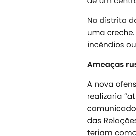
de um centr
No distrito 
uma creche. 
incêndios ou
Ameaças ru
A nova ofen
realizaria “
comunicado 
das Relações
teriam como 