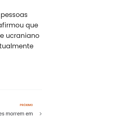
o pessoas
 afirmou que
e ucraniano
atualmente
PRÓXIMO
tes morrem em