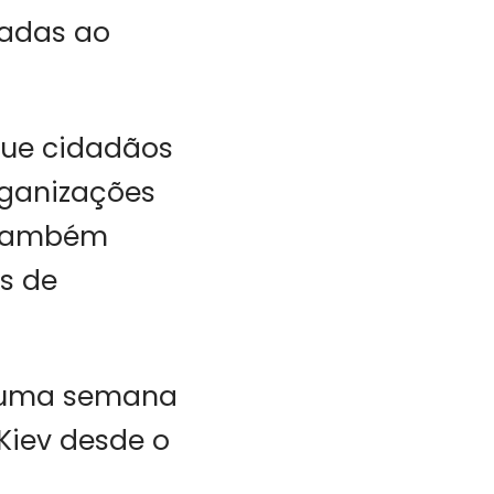
iadas ao
que cidadãos
rganizações
. Também
s de
e uma semana
Kiev desde o