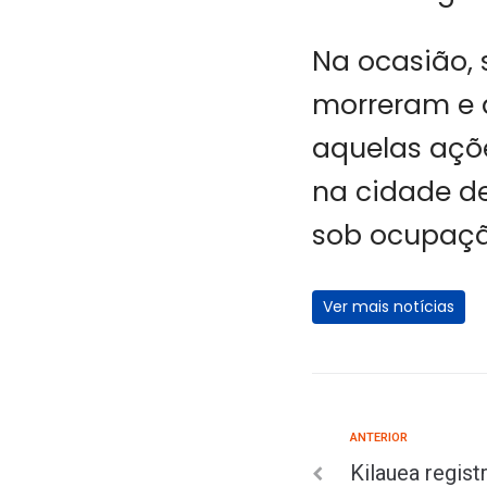
Na ocasião, 
morreram e d
aquelas açõ
na cidade de
sob ocupaçã
Ver mais notícias
ANTERIOR
Kilauea regist