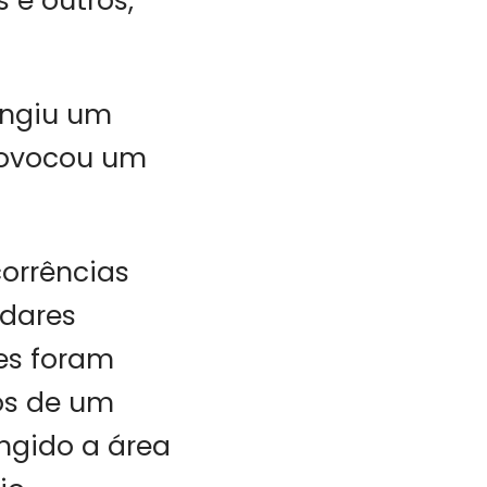
 e outros,
ingiu um
provocou um
orrências
ndares
res foram
os de um
ingido a área