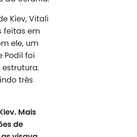
 Kiev, Vitali
s feitas em
om ele, um
 Podil foi
estrutura.
indo três
iev. Mais
ões de
as visava