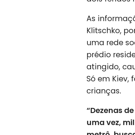
As informaçõ
Klitschko, p
uma rede soc
prédio reside
atingido, ca
Só em Kiev, f
crianças.
“Dezenas de 
uma vez, mil
metrô, busc