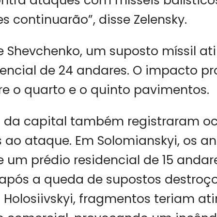
ntra ataques com mísseis balísticos
s continuarão”, disse Zelensky.
de Shevchenko, um suposto míssil at
idencial de 24 andares. O impacto 
re o quarto e o quinto pavimentos.
s da capital também registraram oc
 ao ataque. Em Solomianskyi, os a
e um prédio residencial de 15 anda
 após a queda de supostos destroç
m Holosiivskyi, fragmentos teriam at