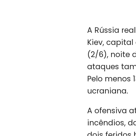
A Rússia rea
Kiev, capita
(2/6), noite 
ataques tam
Pelo menos 
ucraniana.
A ofensiva a
incêndios, d
dois feridos