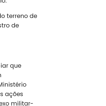
io.
do terreno de
stro de
iar que
m
inistério
as ações
xo militar-