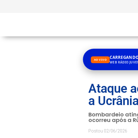
CARREGANDO.
AO VIVO
WEB RÁDIO JUV
Ataque a
a Ucrâni
Bombardeio atingi
ocorreu após a R
Postou
02/06/2026