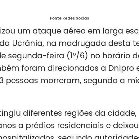
Fonte Redes Socias
lizou um ataque aéreo em larga esc
l da Ucrânia, na madrugada desta t
de segunda-feira (1º/6) no horário de
bém foram direcionados a Dnipro e
13 pessoas morreram, segundo a mí
tingiu diferentes regiões da cidade
anos a prédios residenciais e deix
 hospitalizados, segundo autoridade