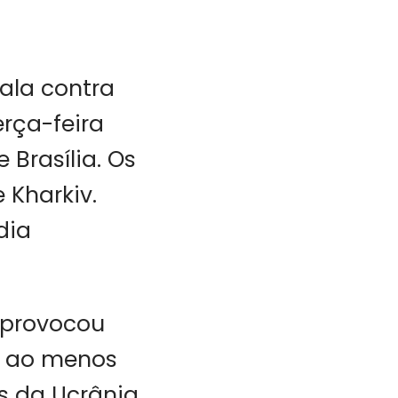
ala contra
erça-feira
 Brasília. Os
 Kharkiv.
dia
, provocou
ou ao menos
s da Ucrânia.