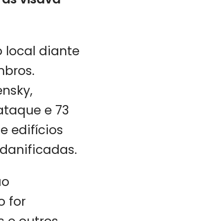
 local diante
mbros.
nsky,
ataque e 73
e edifícios
 danificadas.
ão
o for