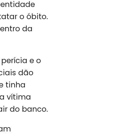
dentidade
tar o óbito.
dentro da
.
 perícia e o
ciais dão
e tinha
a vítima
ir do banco.
ram