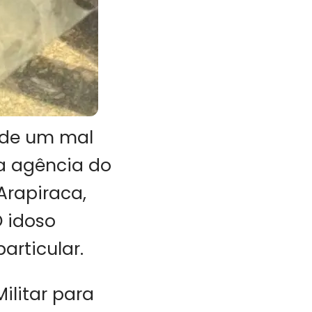
 de um mal
ma agência do
Arapiraca,
O idoso
rticular.
ilitar para