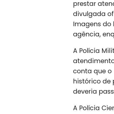
prestar aten
divulgada of
Imagens do l
agência, enq
A Polícia Mil
atendimento 
conta que o 
histórico de
deveria pas
A Polícia Cie