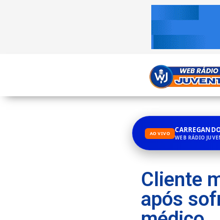
CARREGANDO.
AO VIVO
WEB RÁDIO JUV
Cliente 
após sofr
médico