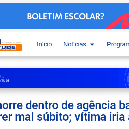
Início
Notícias
Progra
..
ENTUDE
morre dentro de agência b
er mal súbito; vítima iria