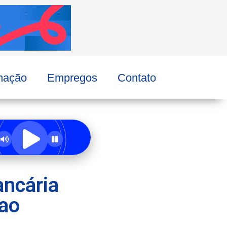
mação
Empregos
Contato
ancária
 ao