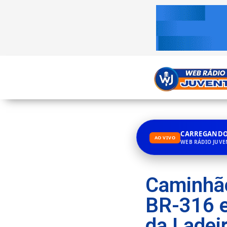
CARREGANDO.
AO VIVO
WEB RÁDIO JUV
Caminhão
BR-316 e
da Ladei