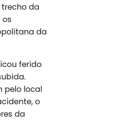
 trecho da
 os
opolitana da
icou ferido
subida.
 pelo local
cidente, o
res da