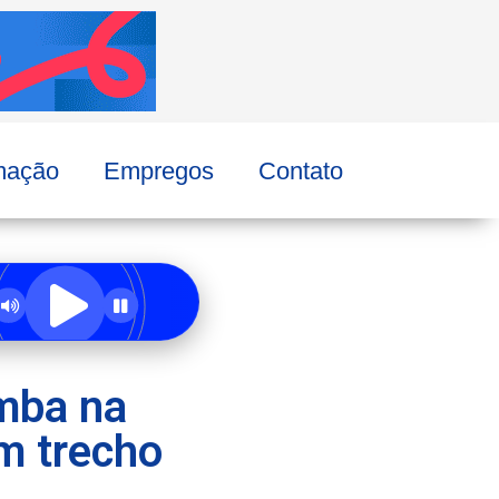
mação
Empregos
Contato
mba na
m trecho