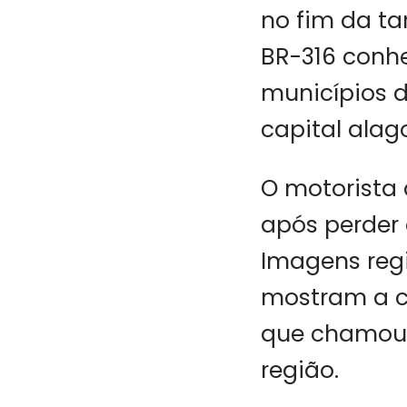
no fim da ta
BR-316 conhe
municípios d
capital alag
O motorista 
após perder 
Imagens reg
mostram a c
que chamou 
região.