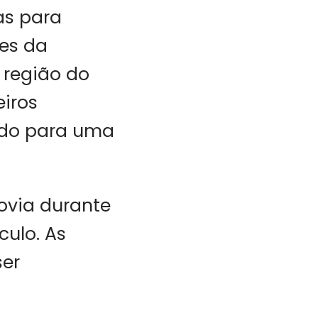
as para
ões da
 região do
eiros
ado para uma
ovia durante
culo. As
ser