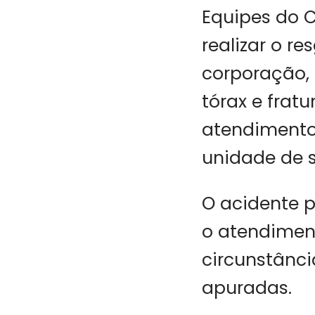
Equipes do 
realizar o r
corporação,
tórax e frat
atendimento
unidade de 
O acidente p
o atendiment
circunstânc
apuradas.