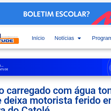
Início
Notícias
Progra
..
ENTUDE
 carregado com água to
 deixa motorista ferido e
ra do Catolé