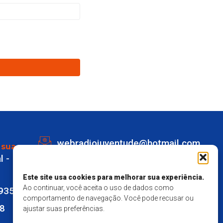
webradiojuventude@hotmail.com
 sua
l -
Lot eldorado quadra K Lote 1 -
Marechal Deodoro
Este site usa cookies para melhorar sua experiência.
Ao continuar, você aceita o uso de dados como
9935
Responsavel Técnico - Matheus
comportamento de navegação. Você pode recusar ou
28
ajustar suas preferências.
Mendes Santos