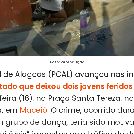
Foto: Reprodução
vil de Alagoas (PCAL) avançou nas i
tado que deixou dois jovens feridos
feira (16), na Praça Santa Tereza, no
a, em
Maceió
. O crime, ocorrido du
 grupo de dança, teria sido motiv