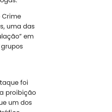
rogas.
e Crime
os, uma das
culação” em
 grupos
taque foi
a proibição
que um dos