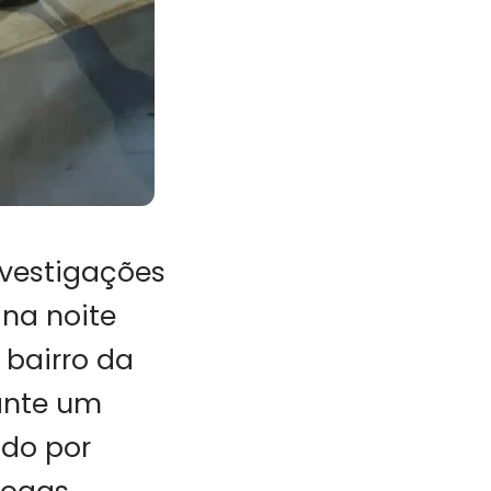
nvestigações
na noite
 bairro da
rante um
ado por