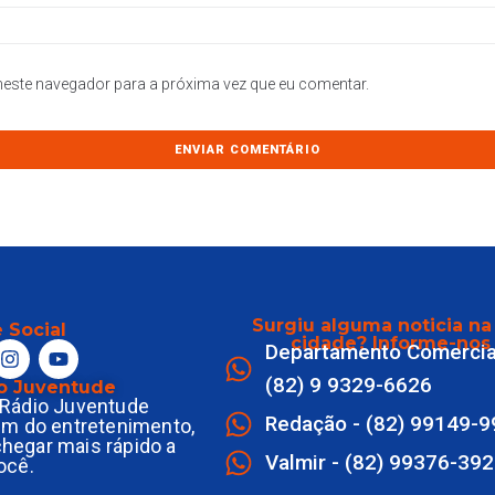
este navegador para a próxima vez que eu comentar.
Surgiu alguma noticia na
 Social
cidade? Informe-nos
Departamento Comercia
(82) 9 9329-6626
o Juventude
Rádio Juventude
Redação - (82) 99149-
ém do entretenimento,
 chegar mais rápido a
Valmir - (82) 99376-39
ocê.