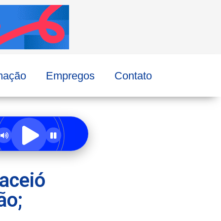
mação
Empregos
Contato
aceió
ão;