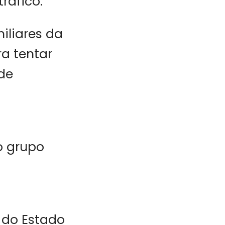
ráfico.
iliares da
ra tentar
 de
o grupo
 do Estado