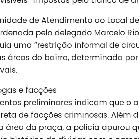
nvisíveis” impostas pelo tráfico de d
nidade de Atendimento ao Local d
ordenada pelo delegado Marcelo Ri
uía uma “restrição informal de cir
s áreas do bairro, determinada por
vais.
ogas e facções
ntos preliminares indicam que o a
reta de facções criminosas. Além d
na área da praça, a polícia apurou 