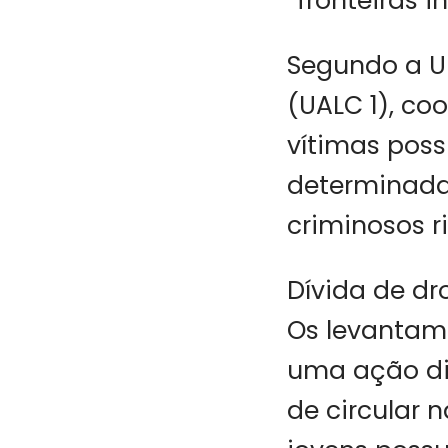
“fronteiras i
Segundo a U
(UALC 1), co
vítimas poss
determinada
criminosos ri
Dívida de dr
Os levantame
uma ação di
de circular 