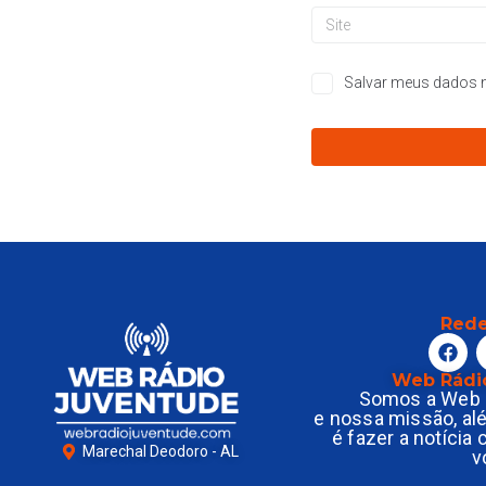
Salvar meus dados n
Rede
Web Rádi
Somos a Web 
e nossa missão, al
é fazer a notícia
Marechal Deodoro - AL
v