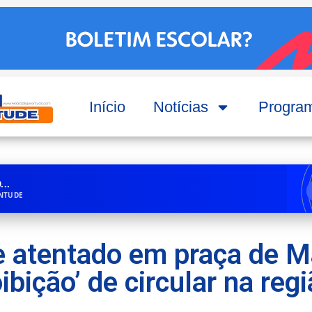
Início
Notícias
Progra
..
ENTUDE
e atentado em praça de M
oibição’ de circular na regi