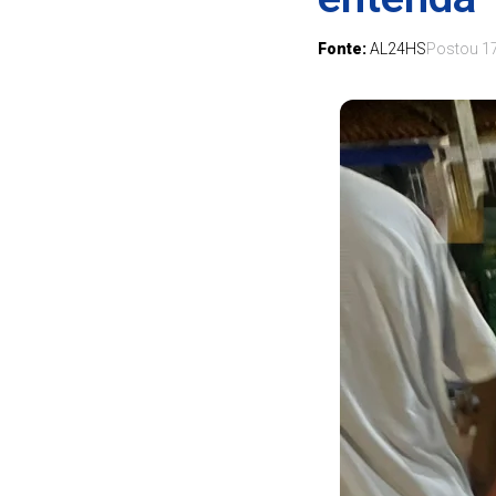
Fonte:
AL24HS
Postou
1