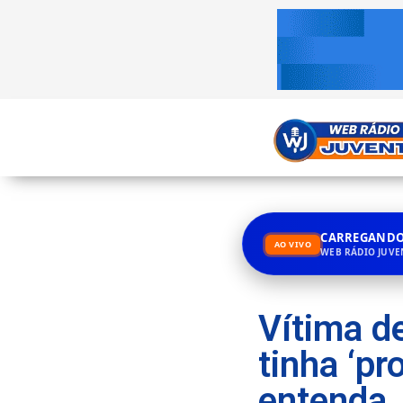
CARREGANDO.
AO VIVO
WEB RÁDIO JUV
Vítima d
tinha ‘pr
entenda