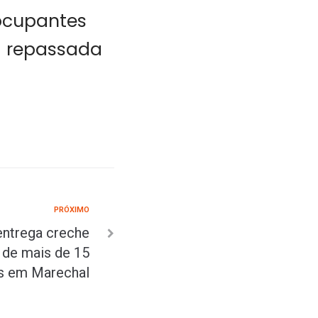
 ocupantes
a repassada
PRÓXIMO
entrega creche
 de mais de 15
s em Marechal