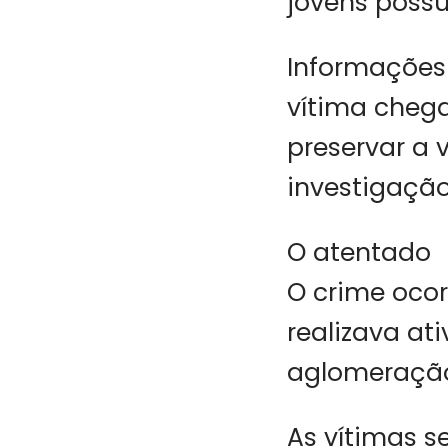
jovens possu
Informações 
vítima chega
preservar a 
investigação
O atentado
O crime ocor
realizava a
aglomeração
As vítimas s