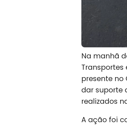
Na manhã de
Transportes 
presente no
dar suporte 
realizados n
A ação foi c