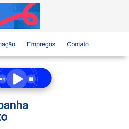
mação
Empregos
Contato
panha
to