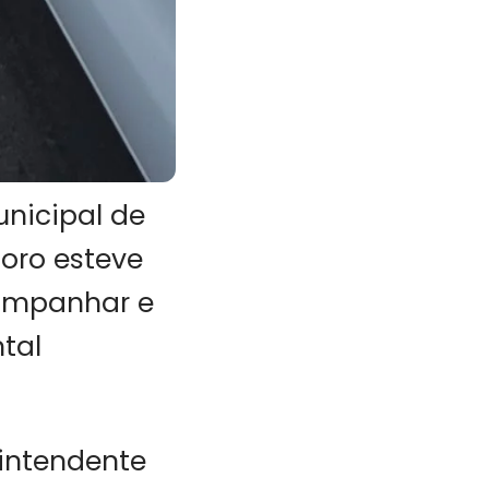
nicipal de
oro esteve
ompanhar e
tal
rintendente