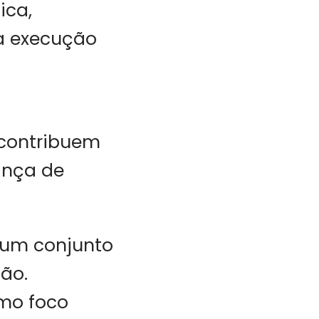
ica,
a execução
, contribuem
ança de
e um conjunto
ção.
mo foco