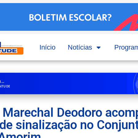
Início
Notícias
Progra
..
ENTUDE
 Marechal Deodoro acom
 de sinalização no Conjun
 Amorim