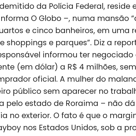
demitido da Polícia Federal, reside
 informa O Globo –, numa mansão “
uartos e cinco banheiros, em uma r
de shoppings e parques”. Diz a rep
responsável informou ter negociad
ente (em dólar) a R$ 4 milhões, sem
prador oficial. A mulher do maland
iro público sem aparecer no trabal
a pelo estado de Roraima – não dá
ia no exterior. O fato é que o margin
yboy nos Estados Unidos, sob a pr