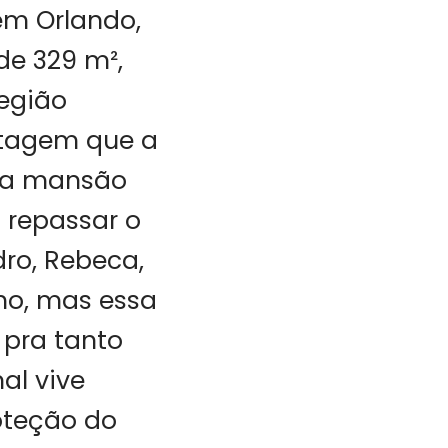
 em Orlando,
de 329 m²,
egião
ortagem que a
o a mansão
 repassar o
ro, Rebeca,
ho, mas essa
 pra tanto
al vive
oteção do