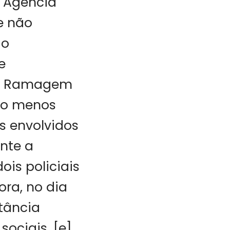
l Agência
ue não
 o
e
dre Ramagem
 ao menos
es envolvidos
nte a
is policiais
ra, no dia
itância
sociais, [e]