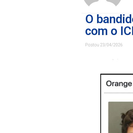
O bandido
com o IC
Postou
23/04/2026