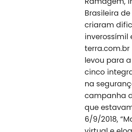
Ramagem, in
Brasileira d
criaram difi
inverossímil
terra.com.br
levou para a
cinco integr
na segurança
campanha de 
que estavam 
6/9/2018, “M
virtual e elo