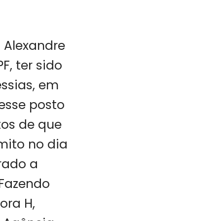
o Alexandre
, ter sido
ssias, em
esse posto
tos de que
ito no dia
rado a
 Fazendo
ora H,