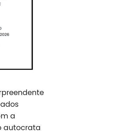
rpreendente
tados
om a
o autocrata