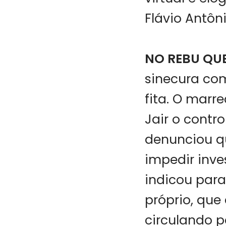
Flávio Antôn
NO REBU QU
sinecura co
fita. O marr
Jair o contr
denunciou q
impedir inve
indicou para
próprio, que
circulando p