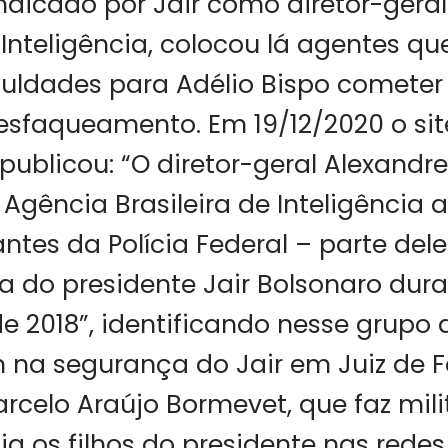
dicado por Jair como diretor-gera
e Inteligência, colocou lá agentes q
culdades para Adélio Bispo cometer
 esfaqueamento. Em 19/12/2020 o sit
 publicou: “O diretor-geral Alexan
 Agência Brasileira de Inteligência
antes da Polícia Federal – parte del
 do presidente Jair Bolsonaro dura
2018”, identificando nesse grupo do
na segurança do Jair em Juiz de Fo
arcelo Araújo Bormevet, que faz mil
gia os filhos do presidente nas redes 