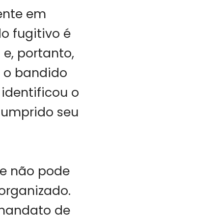
ente em
o fugitivo é
e, portanto,
e o bandido
 identificou o
 cumprido seu
que não pode
 organizado.
 mandato de