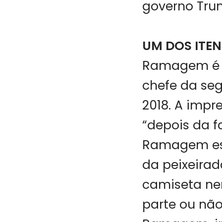
governo Tru
UM DOS ITE
Ramagem é de
chefe da se
2018. A impr
“depois da f
Ramagem est
da peixeirad
camiseta nem
parte ou nã