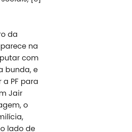
ro da
aparece na
sputar com
na bunda, e
 a PF para
m Jair
magem, o
lícia,
o lado de