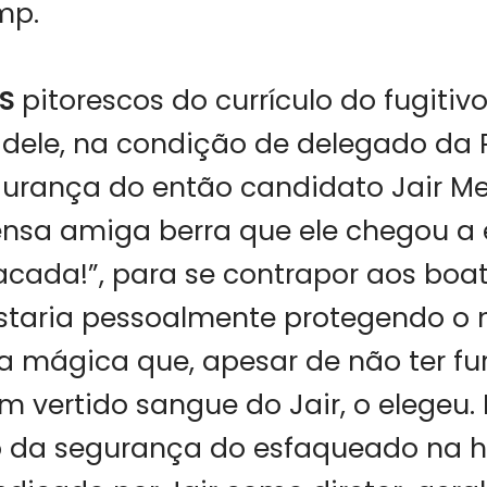
mp.
NS
pitorescos do currículo do fugitiv
le, na condição de delegado da PF
gurança do então candidato Jair Me
ensa amiga berra que ele chegou a 
acada!”, para se contrapor aos boa
aria pessoalmente protegendo o m
a mágica que, apesar de não ter fu
 vertido sangue do Jair, o elegeu.
o da segurança do esfaqueado na h