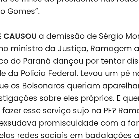
io Gomes”.
E CAUSOU
a demissão de Sérgio Mo
mo ministro da Justiça, Ramagem 
eco do Paraná dançou por tentar di
ole da Polícia Federal. Levou um pé 
ue os Bolsonaros queriam aparelhar
stigações sobre eles próprios. E que
 fazer esse serviço sujo na PF? Ra
 exsudava promiscuidade com a fami
elas redes sociais em badalações a