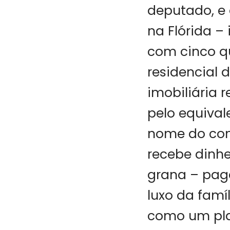
deputado, e 
na Flórida –
com cinco q
residencial 
imobiliária 
pelo equival
nome do com
recebe dinhe
grana – pag
luxo da famíl
como um pla