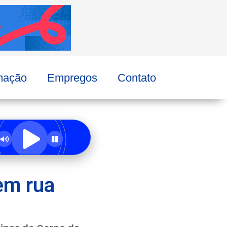
mação
Empregos
Contato
em rua