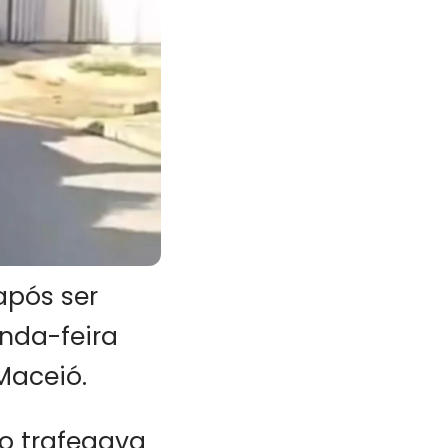
após ser
nda-feira
Maceió.
lo trafegava