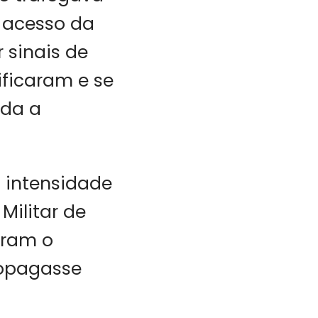
e acesso da
 sinais de
ificaram e se
oda a
 intensidade
Militar de
aram o
ropagasse