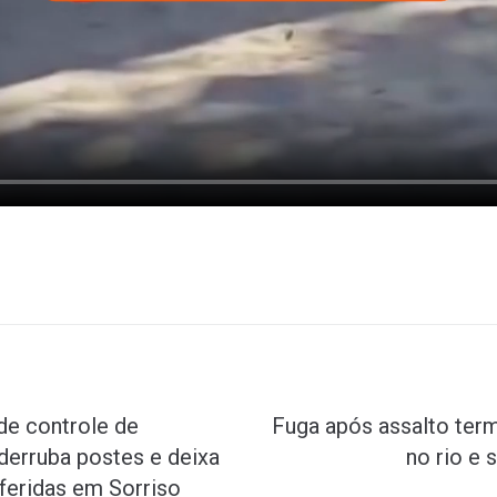
de controle de
Fuga após assalto ter
derruba postes e deixa
no rio e 
feridas em Sorriso