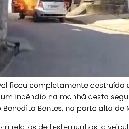
l ficou completamente destruído 
r um incêndio na manhã desta segu
ro Benedito Bentes, na parte alta de 
m relatos de testemunhas, o veícu