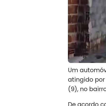
Um automóve
atingido po
(9), no bair
De acordo co