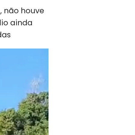
o, não houve
dio ainda
das