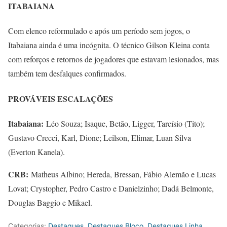
ITABAIANA
Com elenco reformulado e após um período sem jogos, o
Itabaiana ainda é uma incógnita. O técnico Gilson Kleina conta
com reforços e retornos de jogadores que estavam lesionados, mas
também tem desfalques confirmados.
PROVÁVEIS ESCALAÇÕES
Itabaiana:
Léo Souza; Isaque, Betão, Ligger, Tarcísio (Tito);
Gustavo Crecci, Karl, Dione; Leilson, Elimar, Luan Silva
(Everton Kanela).
CRB:
Matheus Albino; Hereda, Bressan, Fábio Alemão e Lucas
Lovat; Crystopher, Pedro Castro e Danielzinho; Dadá Belmonte,
Douglas Baggio e Mikael.
Categorias:
Destaques
,
Destaques Bloco
,
Destaques Linha
,