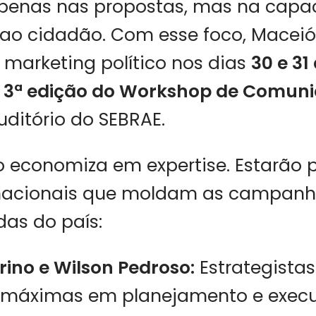
apenas nas propostas, mas na capa
ao cidadão. Com esse foco, Maceió
 marketing político nos dias
30 e 3
a
3ª edição do Workshop de Comun
ditório do SEBRAE.
 economiza em expertise. Estarão 
 nacionais que moldam as campan
as do país:
rino e Wilson Pedroso:
Estrategista
 máximas em planejamento e exec