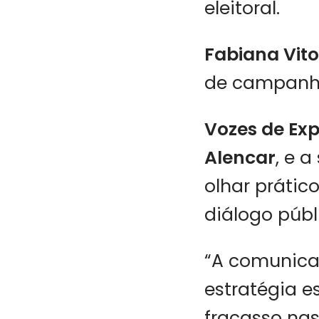
eleitoral.
Fabiana Vito
de campanh
Vozes de Exp
Alencar
, e a
olhar prátic
diálogo públ
“A comunica
estratégia e
fracasso nas