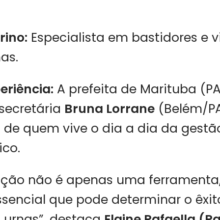
rino:
Especialista em bastidores e v
as.
eriência:
A prefeita de Marituba (PA
 secretária
Bruna Lorrane
(Belém/PA
o de quem vive o dia a dia da gestã
ico.
ção não é apenas uma ferrament
ssencial que pode determinar o êxit
 urnas”, destaca
Elaine Rafaella (R