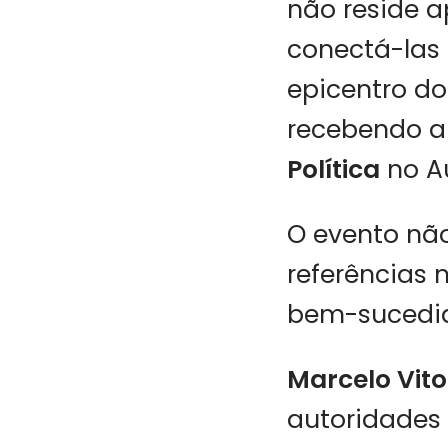
não reside 
conectá-las 
epicentro do
recebendo 
Política
no Au
O evento não
referências
bem-sucedid
Marcelo Vito
autoridades