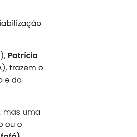
iabilização
),
Patrícia
), trazem o
o e do
a, mas uma
o ou o
afafá)
,