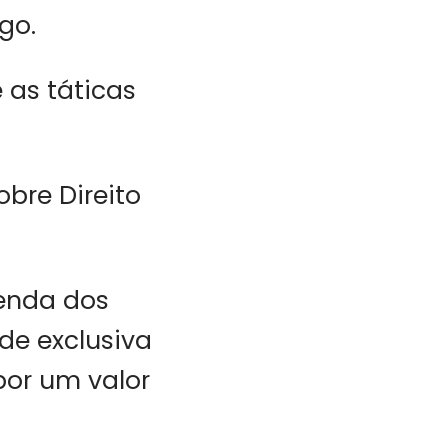
go.
e as táticas
re Direito
venda dos
de exclusiva
por um valor