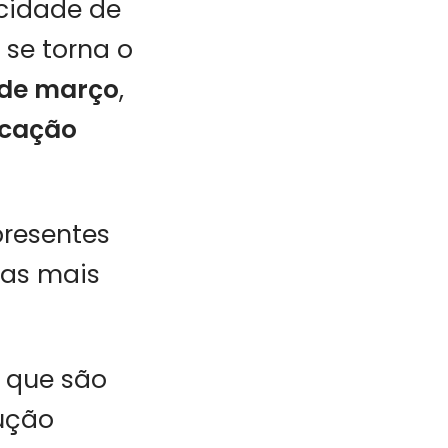
cidade de
 se torna o
1 de março
,
icação
presentes
has mais
s que são
ução