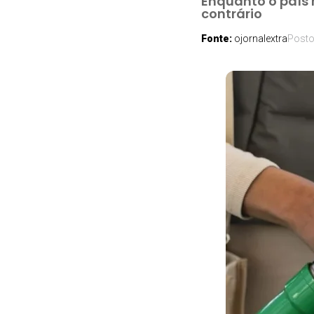
Enquanto o país 
contrário
Fonte:
ojornalextra
Post