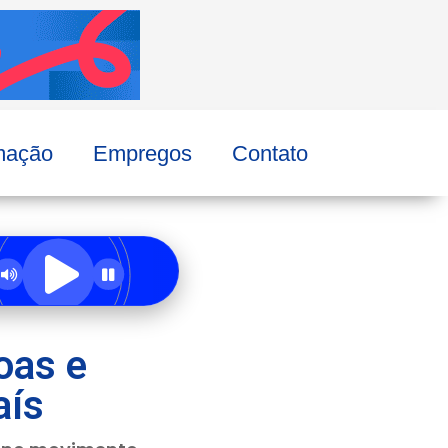
mação
Empregos
Contato
oas e
aís