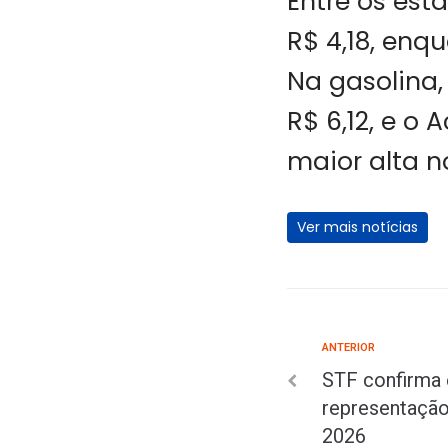
Entre os est
R$ 4,18, enq
Na gasolina,
R$ 6,12, e o 
maior alta n
Ver mais notícias
ANTERIOR
STF confirma 
representação
2026