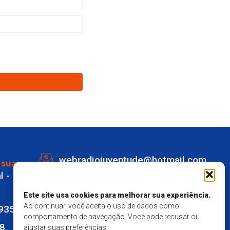
webradiojuventude@hotmail.com
 sua
l -
Lot eldorado quadra K Lote 1 -
Marechal Deodoro
Este site usa cookies para melhorar sua experiência.
Ao continuar, você aceita o uso de dados como
9935
Responsavel Técnico - Matheus
comportamento de navegação. Você pode recusar ou
28
ajustar suas preferências.
Mendes Santos