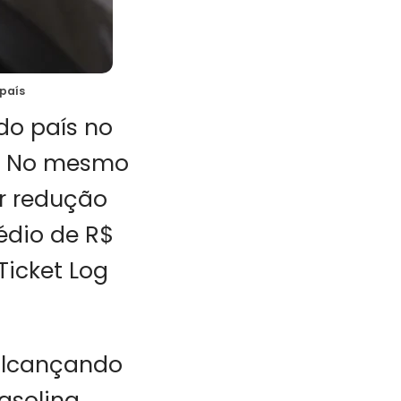
 país
do país no
5. No mesmo
r redução
édio de R$
Ticket Log
 alcançando
gasolina