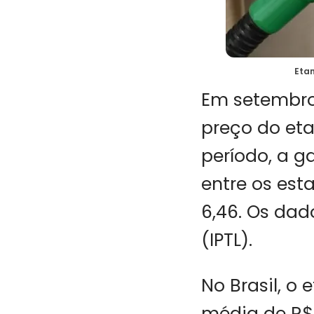
Etan
Em setembro,
preço do eta
período, a 
entre os est
6,46. Os dad
(IPTL).
No Brasil, o
média de R$ 