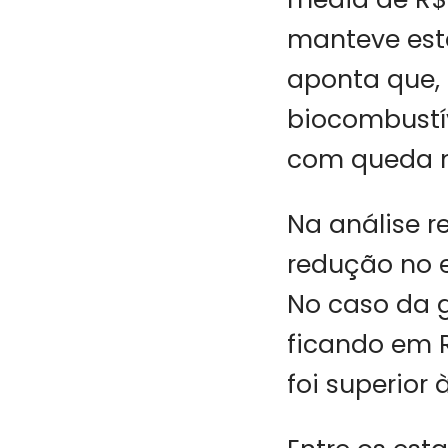
manteve esta
aponta que, 
biocombustív
com queda n
Na análise re
redução no e
No caso da g
ficando em 
foi superior