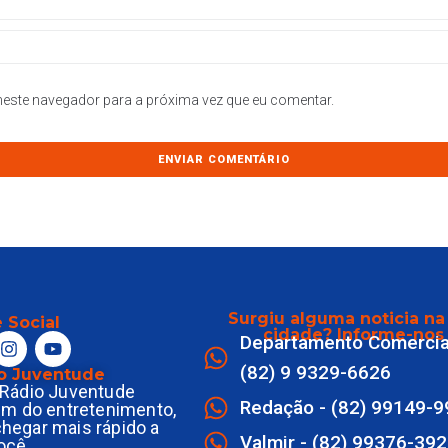
este navegador para a próxima vez que eu comentar.
Surgiu alguma noticia na
 Social
cidade? Informe-nos
Departamento Comercia
(82) 9 9329-6626
o Juventude
Rádio Juventude
Redação - (82) 99149-
ém do entretenimento,
 chegar mais rápido a
Valmir - (82) 99376-39
ocê.