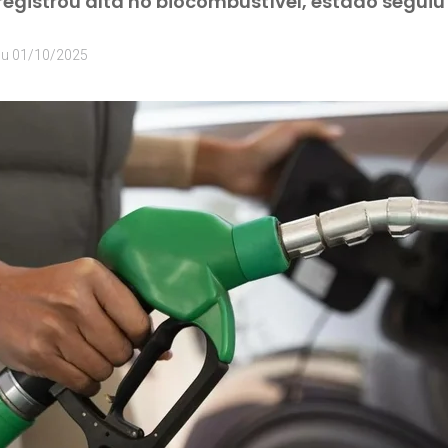
registrou alta no biocombustível, estado segu
ou
01/10/2025