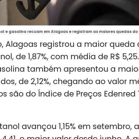
ol e gasolina recuam em Alagoas e registram as maiores quedas do
 Alagoas registrou a maior queda 
nol, de 1,87%, com média de R$ 5,2
gasolina também apresentou a maio
ados, de 2,12%, chegando ao valor m
os são do Índice de Preços Edenred 
 etanol avançou 1,15% em setembro,
4,41, o maior valor desde junho. A 