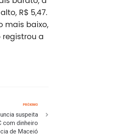
is barato, a
lto, R$ 5,47.
o mais baixo,
o registrou a
PRÓXIMO
uncia suspeita
C com dinheiro
ncia de Maceió