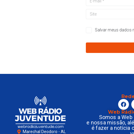
Salvar meus dados n
Rede
Web Rádi
Somos a Web 
e nossa missão, al
é fazer a notícia
Marechal Deodoro - AL
v