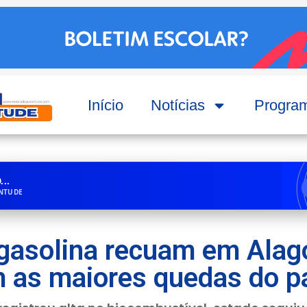
Início
Notícias
Progra
..
ENTUDE
 gasolina recuam em Alag
m as maiores quedas do p