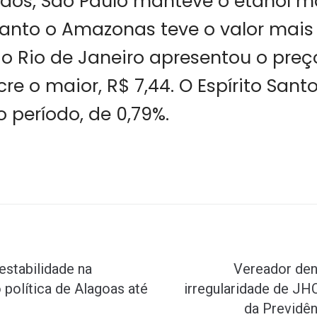
ados, São Paulo manteve o etanol ma
uanto o Amazonas teve o valor mais a
 o Rio de Janeiro apresentou o preç
Acre o maior, R$ 7,44. O Espírito Sant
o período, de 0,79%.
estabilidade na
Vereador den
 política de Alagoas até
irregularidade de JH
da Previdê