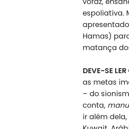
voraz, ensan
espoliativa.
apresentado 
Hamas) para 
matança dos 
DEVE-SE LER
as metas ime
– do sionism
conta,
manu 
ir além dela
Kuwait, Aráb