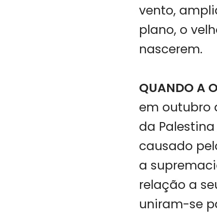
vento, ampl
plano, o vel
nascerem.
QUANDO A 
em outubro d
da Palestina
causado pelo
a supremacia
relação a se
uniram-se pa