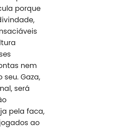
ula porque
ivindade,
nsaciáveis
ltura
ses
pontas nem
 seu. Gaza,
nal, será
ão
ja pela faca,
 jogados ao