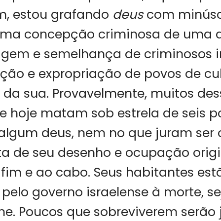
im, estou grafando
deus
com minúsc
 uma concepção criminosa de uma d
agem e semelhança de criminosos i
ção e expropriação de povos de cu
 da sua. Provavelmente, muitos des
e hoje matam sob estrela de seis 
lgum deus, nem no que juram ser o
ta de seu desenho e ocupação origi
fim e ao cabo. Seus habitantes est
elo governo israelense à morte, se
me. Poucos que sobreviverem serão