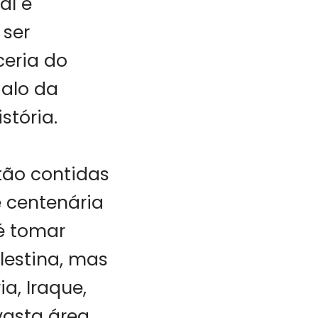
al e
 ser
ceria do
dalo da
stória.
stão contidas
e centenária
 é tomar
lestina, mas
a, Iraque,
vasta área