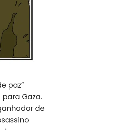
e paz”
 para Gaza.
ganhador de
ssassino