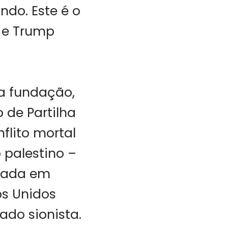
do. Este é o
u e Trump
a fundação,
 de Partilha
flito mortal
 palestino –
nçada em
os Unidos
ado sionista.