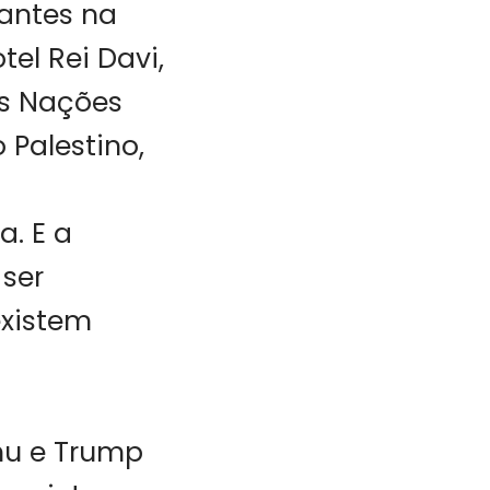
tantes na
el Rei Davi,
as Nações
Palestino,
. E a
ser
existem
u e Trump