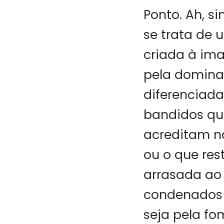
Ponto. Ah, s
se trata de
criada à im
pela domina
diferenciada
bandidos qu
acreditam na
ou o que res
arrasada ao 
condenados p
seja pela fo