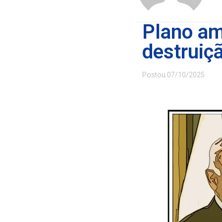
Plano am
destruiç
Postou
07/10/2025