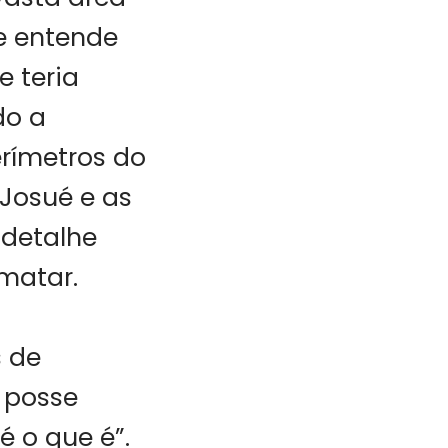
e entende
e teria
do a
rímetros do
Josué e as
 detalhe
matar.
s de
 posse
é o que é”.