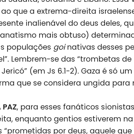
ao que a extrema-direita israelens
ente inalienável do deus deles, qu
fanatismo mais obtuso) determina
as populações
goi
nativas desses pe
el”. Lembrem-se das “trombetas de 
Jericó” (em Js 6.1-2). Gaza é só um
urma que se considera ungida para 
 PAZ
, para esses fanáticos sionista
ita, enquanto gentios estiverem na
s “prometidas por deus, aquele que 