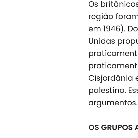
Os britânico
região foram
em 1946). Do
Unidas propu
praticamente
praticamente
Cisjordânia
palestino. Es
argumentos.
OS GRUPOS 