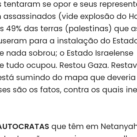
s tentaram se opor e seus represen
 assassinados (vide explosão do Hot
s 49% das terras (palestinas) que 
seram para a instalação do Estado 
 nada sobrou; o Estado Israelense
 tudo ocupou. Restou Gaza. Restava
 está sumindo do mapa que deveria 
ses são os fatos, contra os quais in
AUTOCRATAS
que têm em Netanyah