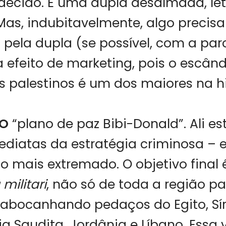
decido. É uma dupla desalmada, let
 Mas, indubitavelmente, algo precisa
pela dupla (se possível, com a par
efeito de marketing, pois o escân
palestinos é um dos maiores na hi
 O
“plano de paz Bibi-Donald”. Ali e
diatas da estratégia criminosa – 
o mais extremado. O objetivo final
militari
, não só de toda a região pa
, abocanhando pedaços do Egito, Síri
ia Saudita, Jordânia e Líbano. Essa 