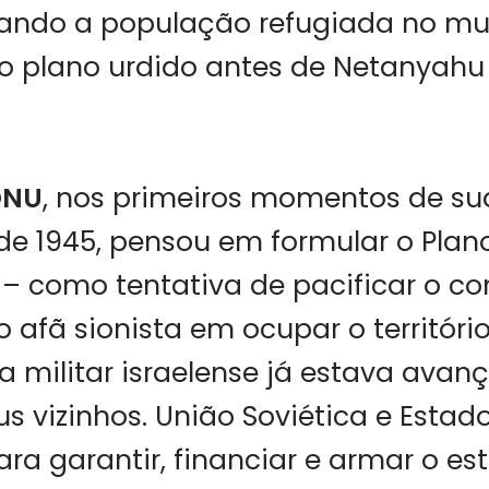
iando a população refugiada no mun
ho plano urdido antes de Netanyah
ONU
, nos primeiros momentos de su
e 1945, pensou em formular o Plano
 – como tentativa de pacificar o con
 afã sionista em ocupar o território
 militar israelense já estava ava
us vizinhos. União Soviética e Estad
ra garantir, financiar e armar o est