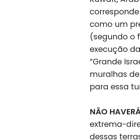
corresponde 
como um pres
(segundo o 
execução d
“Grande Isra
muralhas de 
para essa t
NÃO HAVERÁ
extrema-dire
dessas terra