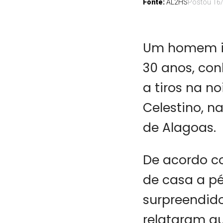
Fonte:
AL2HS
Postou
16
Um homem id
30 anos, con
a tiros na n
Celestino, n
de Alagoas.
De acordo co
de casa a pé
surpreendid
relataram q