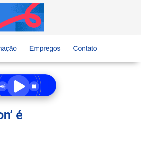
mação
Empregos
Contato
n’ é