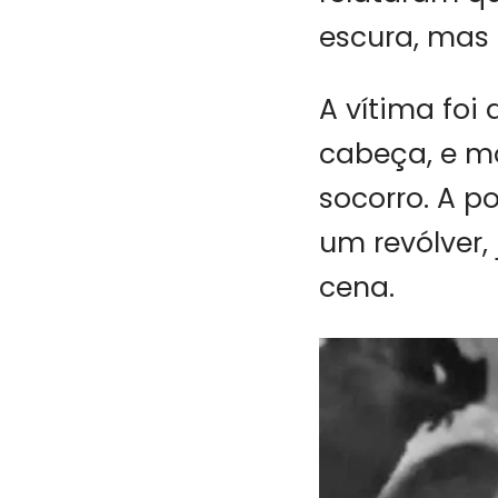
escura, mas
A vítima foi 
cabeça, e mo
socorro. A p
um revólver,
cena.