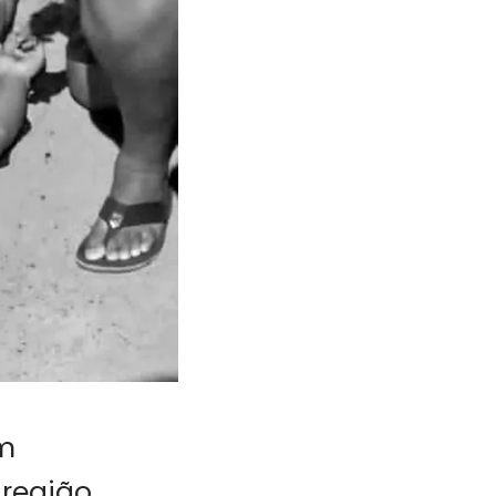
ém
região.