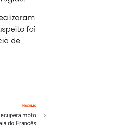
ealizaram
peito foi
cia de
PRÓXIMO
 recupera moto
aia do Francês