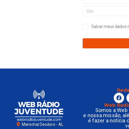
Salvar meus dados n
Rede
Web Rádi
Somos a Web 
e nossa missão, al
é fazer a notícia
Marechal Deodoro - AL
v