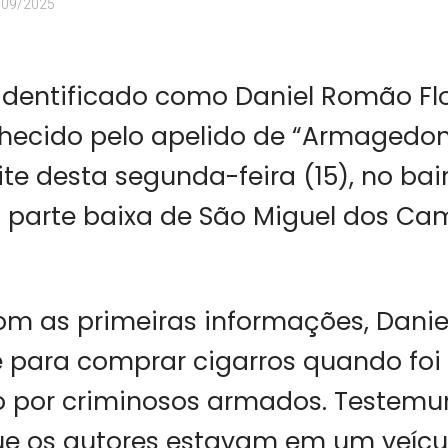
/09/2025
entificado como Daniel Romão Flo
hecido pelo apelido de “Armagedon”
oite desta segunda-feira (15), no ba
a parte baixa de São Miguel dos Cam
m as primeiras informações, Danie
 para comprar cigarros quando foi
o por criminosos armados. Testem
ue os autores estavam em um veícul