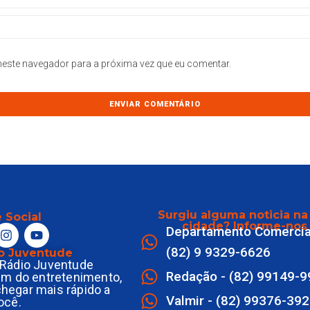
este navegador para a próxima vez que eu comentar.
Surgiu alguma noticia na
 Social
cidade? Informe-nos
Departamento Comercia
(82) 9 9329-6626
o Juventude
Rádio Juventude
Redação - (82) 99149-
ém do entretenimento,
 chegar mais rápido a
Valmir - (82) 99376-39
ocê.