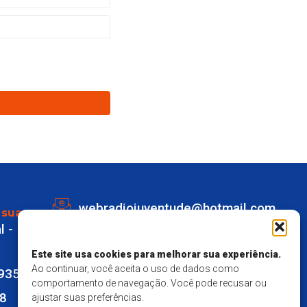
webradiojuventude@hotmail.com
 sua
l -
Lot eldorado quadra K Lote 1 -
Marechal Deodoro
Este site usa cookies para melhorar sua experiência.
Ao continuar, você aceita o uso de dados como
9935
Responsavel Técnico - Matheus
comportamento de navegação. Você pode recusar ou
28
ajustar suas preferências.
Mendes Santos