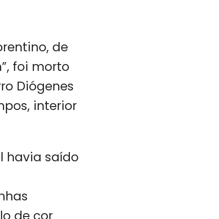
rentino, de
, foi morto
irro Diógenes
pos, interior
l havia saído
unhas
o de cor