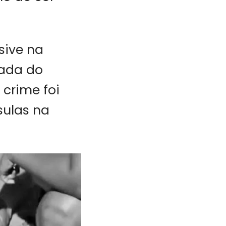
usive na
gada do
 crime foi
sulas na