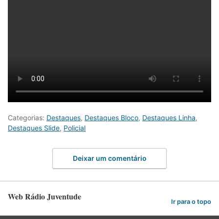
Categorias:
Destaques
,
Destaques Bloco
,
Destaques Linha
,
Destaques Slide
,
Policial
Deixar um comentário
Web Rádio Juventude
Ir para o topo