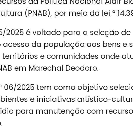
cursos da Política Nacional Aldir B
ltura (PNAB), por meio da lei ° 14.3
05/2025 é voltado para a seleção de
acesso da população aos bens e s
s territórios e comunidades onde a
NAB em Marechal Deodoro.
nº 06/2025 tem como objetivo seleci
ientes e iniciativas artístico-cultu
sídio para manutenção com recurs
.