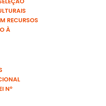
 SELEÇÃO
ULTURAIS
OM RECURSOS
O À
S
CIONAL
I Nº