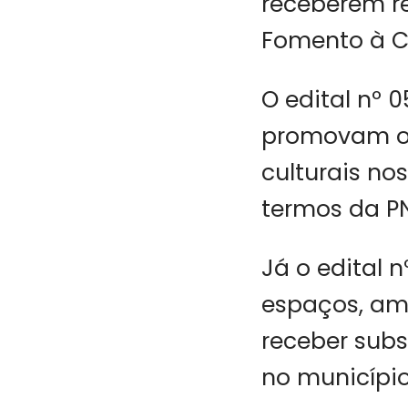
receberem re
Fomento à Cu
O edital nº 
promovam o 
culturais no
termos da P
Já o edital 
espaços, amb
receber sub
no município