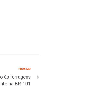
PRÓXIMO
o às ferragens
ente na BR-101