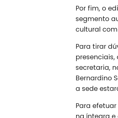
Por fim, o e
segmento au
cultural co
Para tirar d
presenciais,
secretaria,
Bernardino S
a sede estar
Para efetuar 
na íntegra e