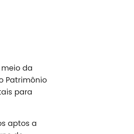
r meio da
do Patrimônio
tais para
s aptos a