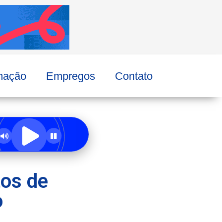
mação
Empregos
Contato
tos de
o