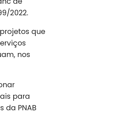
lanc de
99/2022.
 projetos que
erviços
tuam, nos
onar
rais para
os da PNAB