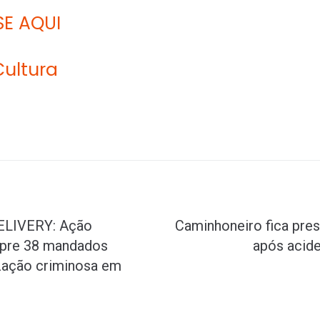
SE AQUI
Cultura
LIVERY: Ação
Caminhoneiro fica pres
mpre 38 mandados
após acid
zação criminosa em