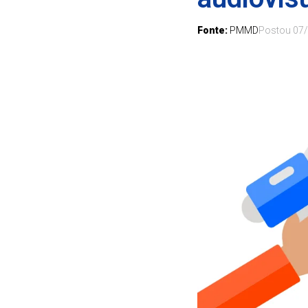
Fonte:
PMMD
Postou
07