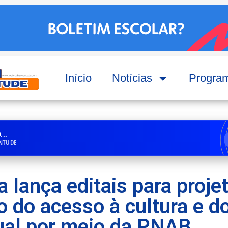
Início
Notícias
Progra
..
ENTUDE
a lança editais para proje
 do acesso à cultura e d
ual por meio da PNAB