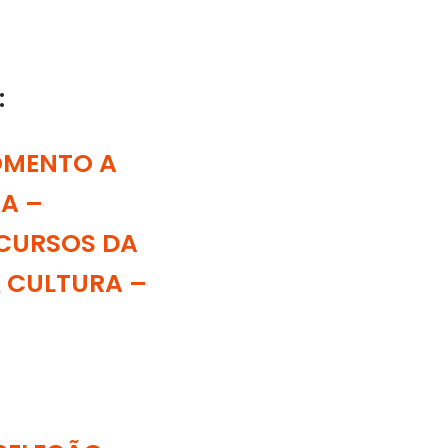
:
OMENTO A
A –
ECURSOS DA
À CULTURA –