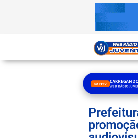
CARREGANDO.
AO VIVO
WEB RÁDIO JUV
Prefeitur
promoção
audiovis