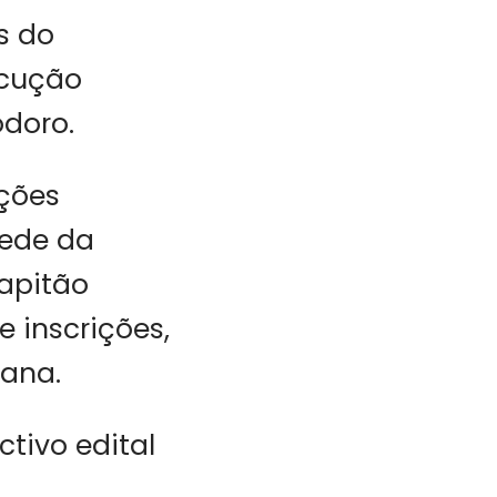
s do
ecução
doro.
ições
sede da
apitão
e inscrições,
mana.
ctivo edital