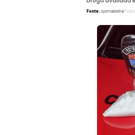
Droga avaliada e
Fonte:
ojornalextra
Post