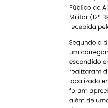
Público de A
Militar (12º
recebida pel
Segundo a de
um carregam
escondido e
realizaram d
localizado e
foram apreen
além de uma