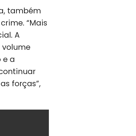
iva, também
crime. “Mais
ial. A
m volume
 e a
continuar
as forças”,