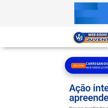
CARREGANDO.
AO VIVO
WEB RÁDIO JUV
Ação int
apreende