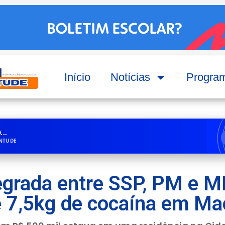
Início
Notícias
Progra
..
ENTUDE
egrada entre SSP, PM e M
 7,5kg de cocaína em Ma