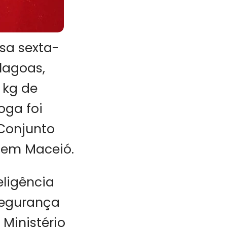
sa sexta-
Alagoas,
 kg de
oga foi
Conjunto
, em Maceió.
eligência
Segurança
 Ministério