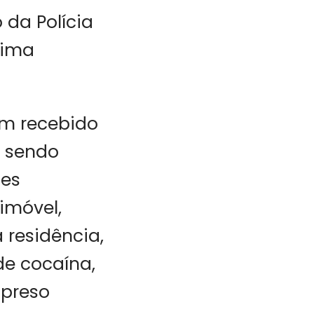
 da Polícia
nima
am recebido
a sendo
es
imóvel,
 residência,
de cocaína,
 preso