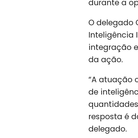
durante a o
O delegado G
Inteligência
integração 
da ação.
“A atuação c
de inteligên
quantidades
resposta é d
delegado.