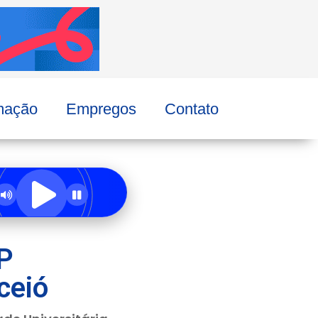
mação
Empregos
Contato
P
ceió