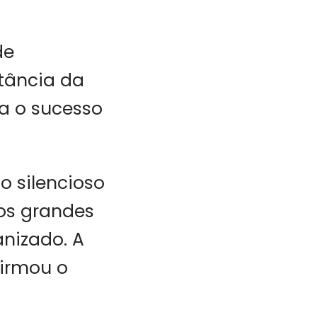
de
rtância da
a o sucesso
o silencioso
mos grandes
nizado. A
firmou o