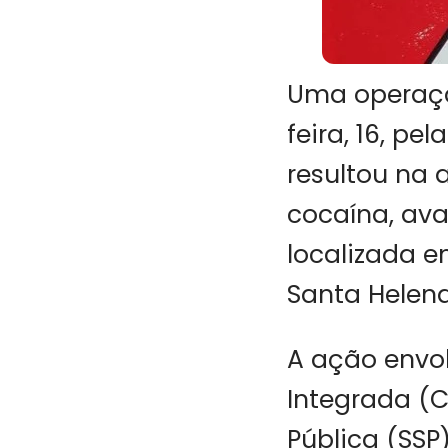
Uma operaçã
feira, 16, p
resultou na
cocaína, ava
localizada 
Santa Helena
A ação envol
Integrada (C
Pública (SSP