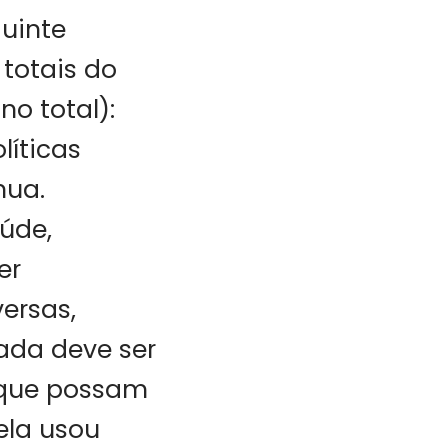
uinte
 totais do
no total):
líticas
nua.
úde,
er
ersas,
zada deve ser
s que possam
ela usou