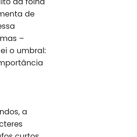
lto da folha
amenta de
 essa
, mas –
sei o umbral:
 importância
ndos, a
cteres
fos curtos,