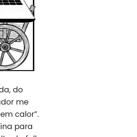
da, do
ador me
em calor”.
gina para