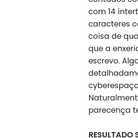
com 14 inter
caracteres 
coisa de quat
que a enxeri
escrevo. Alg
detalhadame
cyberespaço
Naturalmente,
parecença t
RESULTADO 