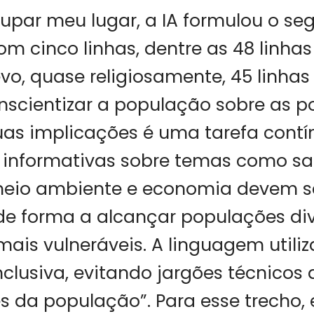
par meu lugar, a IA formulou o seg
om cinco linhas, dentre as 48 linhas
vo, quase religiosamente, 45 linhas 
nscientizar a população sobre as po
uas implicações é uma tarefa contí
nformativas sobre temas como sa
eio ambiente e economia devem s
de forma a alcançar populações div
 mais vulneráveis. A linguagem utili
inclusiva, evitando jargões técnico
es da população”. Para esse trecho, 