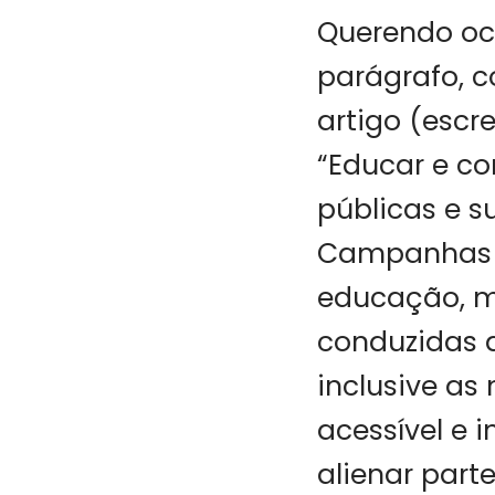
Querendo ocu
parágrafo, c
artigo (escre
“Educar e co
públicas e s
Campanhas i
educação, m
conduzidas 
inclusive as
acessível e 
alienar part