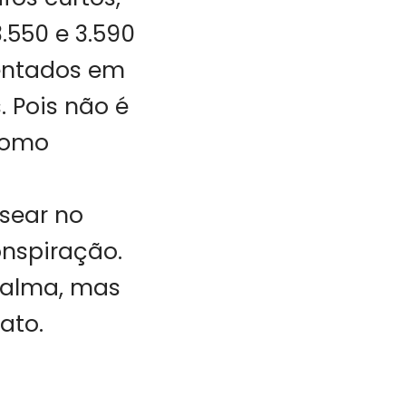
.550 e 3.590
entados em
. Pois não é
 como
sear no
nspiração.
a alma, mas
ato.