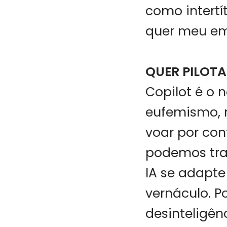
como intertí
quer meu e
QUER PILOT
Copilot é o
eufemismo, 
voar por con
podemos tra
IA se adapte 
vernáculo. P
desinteligên