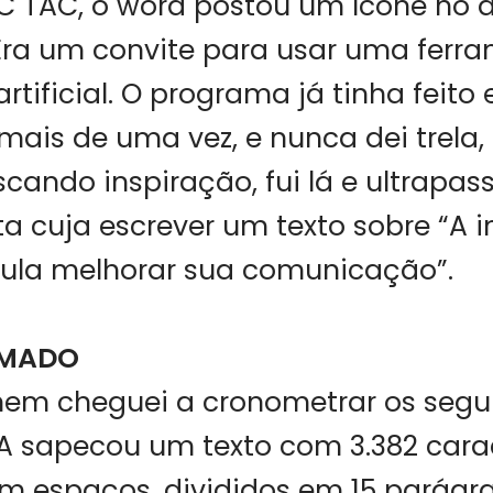
IC TAC, o word postou um ícone no a
Era um convite para usar uma ferr
artificial. O programa já tinha feito
mais de uma vez, e nunca dei trela
scando inspiração, fui lá e ultrapas
ita cuja escrever um texto sobre “A
Lula melhorar sua comunicação”.
UMADO
 nem cheguei a cronometrar os segu
A sapecou um texto com 3.382 cara
 espaços, divididos em 15 parágra