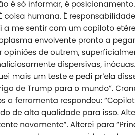
ão é só informar, é posicionamento.
É coisa humana. É responsabilidade
i a me sentir com um copiloto eté
toplasma envolvente pronto a peg
r opiniões de outrem, superficialme
aliciosamente dispersivas, inócuas.
uei mais um teste e pedi pr’ela diss
erigo de Trump para o mundo”. Cro
s a ferramenta respondeu: “Copilo
do de alta qualidade para isso. Alt
tente novamente”. Alterei para “Prin