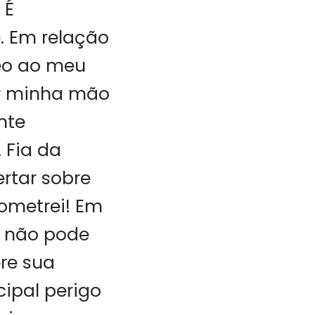
 É
. Em relação
reo ao meu
ar minha mão
nte
 Fia da
ertar sobre
nometrei! Em
t não pode
ere sua
cipal perigo