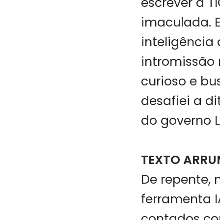
escrever a T
imaculada. 
inteligência 
intromissão 
curioso e bu
desafiei a d
do governo 
TEXTO ARR
De repente,
ferramenta I
contados com