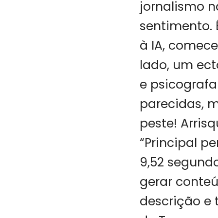
jornalismo n
sentimento. 
à IA, comece
lado, um ec
e psicografa
parecidas, m
peste! Arrisq
“Principal p
9,52 segundo
gerar conteú
descrição e 