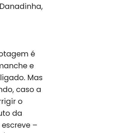
 Danadinha,
lotagem é
 manche e
 ligado. Mas
ndo, caso a
rigir o
uto da
 escreve –