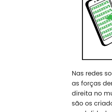
Nas redes s
as forças d
direita no m
são os criad