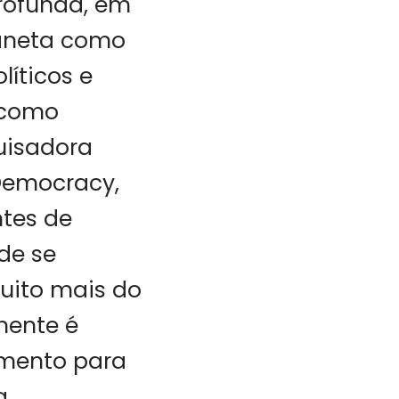
rofunda, em
laneta como
íticos e
 como
uisadora
 Democracy,
ntes de
de se
uito mais do
mente é
amento para
a