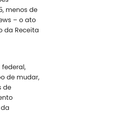
15, menos de
ws – o ato
o da Receita
federal,
o de mudar,
s de
ento
 da