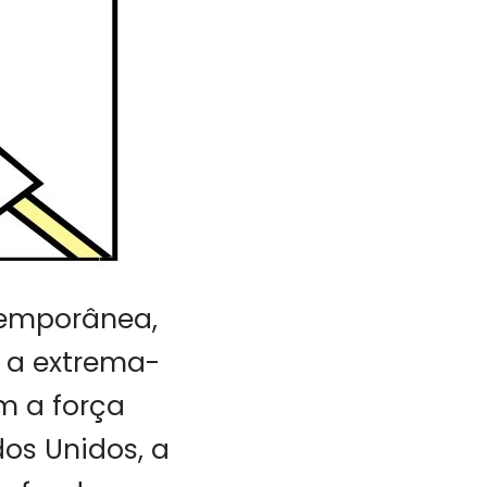
temporânea,
 a extrema-
m a força
dos Unidos, a