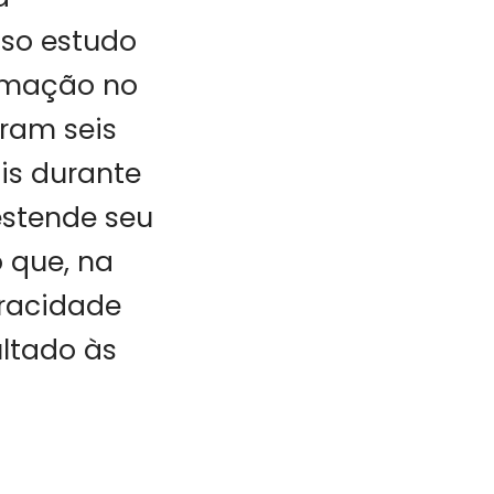
sso estudo
ormação no
eram seis
is durante
estende seu
 que, na
eracidade
ultado às