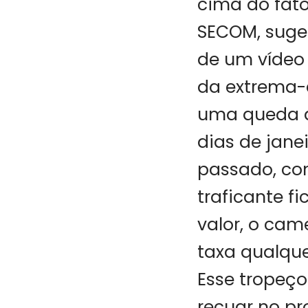
cima do fato
SECOM, suge
de um vídeo
da extrema-
uma queda de
dias de jan
passado, con
traficante f
valor, o ca
taxa qualque
Esse tropeç
recuar no p