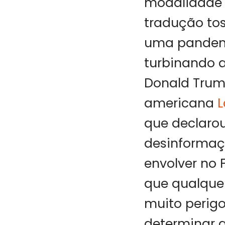
modalidade 
tradução tos
uma pandemia
turbinando a
Donald Trum
americana
L
que declarou
desinformaç
envolver no
que qualquer
muito perig
determinar 