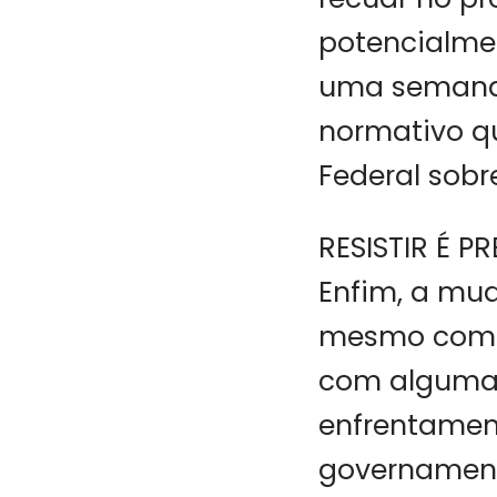
potencialmen
uma semana 
normativo qu
Federal sobr
RESISTIR É P
Enfim, a mu
mesmo com 
com alguma e
enfrentamen
governament