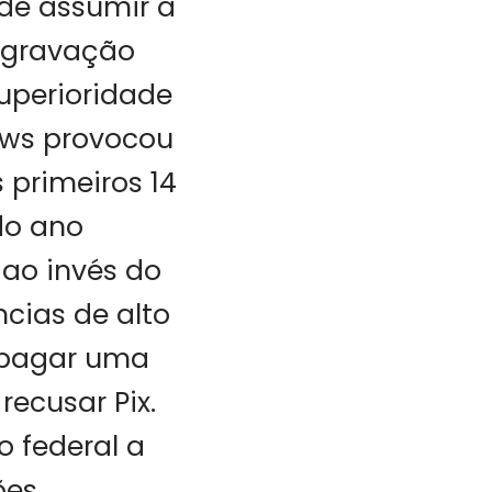
 de assumir a
 gravação
uperioridade
ews provocou
 primeiros 14
do ano
 ao invés do
cias de alto
 pagar uma
ecusar Pix.
 federal a
ões