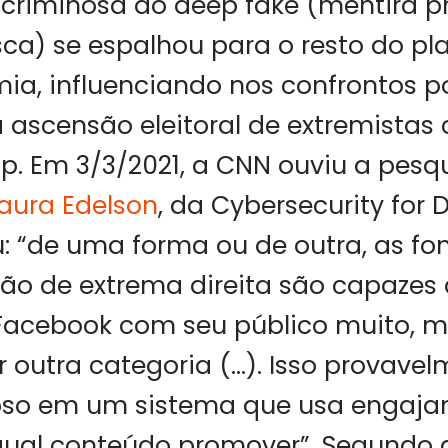
criminosa do deep fake (mentira p
ca) se espalhou para o resto do p
, influenciando nos confrontos pol
 ascensão eleitoral de extremistas
p. Em 3/3/2021, a CNN ouviu a pesq
aura Edelson
, da Cybersecurity for
: “de uma forma ou de outra, as fo
ão de extrema direita são capazes 
 Facebook com seu público muito, m
 outra categoria (…). Isso provavel
oso em um sistema que usa engaj
qual conteúdo promover”. Segundo 