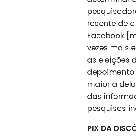
pesquisadora
recente de 
Facebook [mo
vezes mais e
as eleições 
depoimento à
maioria dela
das informaç
pesquisas i
PIX DA DISC