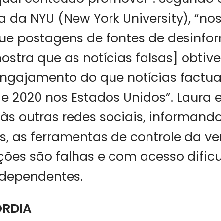
 da NYU (New York University), “no
que postagens de fontes de desinf
stra que as notícias falsas] obtiv
ngajamento do que notícias factua
de 2020 nos Estados Unidos”. Laura 
s outras redes sociais, informando
s, as ferramentas de controle da v
ões são falhas e com acesso dific
ndependentes.
ÓRDIA