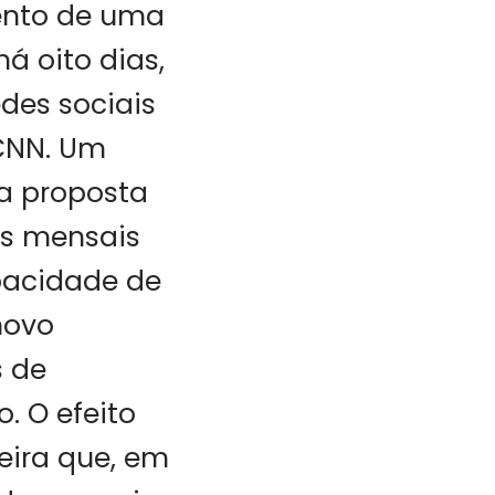
mento de uma
á oito dias,
des sociais
CNN. Um
da proposta
s mensais
apacidade de
novo
s de
. O efeito
meira que, em