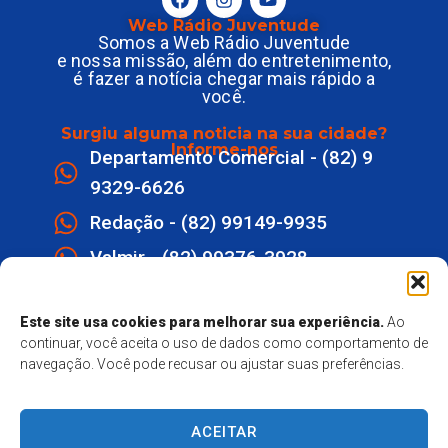
Web Rádio Juventude
Somos a Web Rádio Juventude
e nossa missão, além do entretenimento,
é fazer a notícia chegar mais rápido a
você.
Surgiu alguma noticia na sua cidade?
Informe-nos
Departamento Comercial - (82) 9
9329-6626
Redação - (82) 99149-9935
Valmir - (82) 99376-3928
webradiojuventude@hotmail.com
Este site usa cookies para melhorar sua experiência.
Ao
Lot eldorado quadra K Lote 1 -
continuar, você aceita o uso de dados como comportamento de
navegação. Você pode recusar ou ajustar suas preferências.
Marechal Deodoro
Responsavel Técnico - Matheus
Mendes Santos
ACEITAR