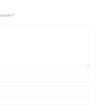
dos com
*