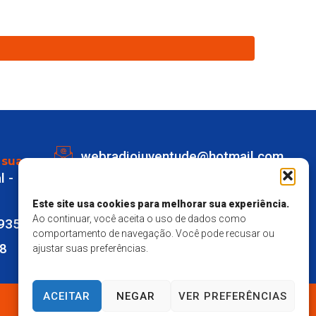
webradiojuventude@hotmail.com
 sua
l -
Lot eldorado quadra K Lote 1 -
Marechal Deodoro
Este site usa cookies para melhorar sua experiência.
Ao continuar, você aceita o uso de dados como
9935
Responsavel Técnico - Matheus
comportamento de navegação. Você pode recusar ou
28
ajustar suas preferências.
Mendes Santos
ACEITAR
NEGAR
VER PREFERÊNCIAS