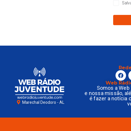
Salv
Rede
Web Rádi
Somos a Web 
e nossa missão, al
é fazer a notícia
Marechal Deodoro - AL
v