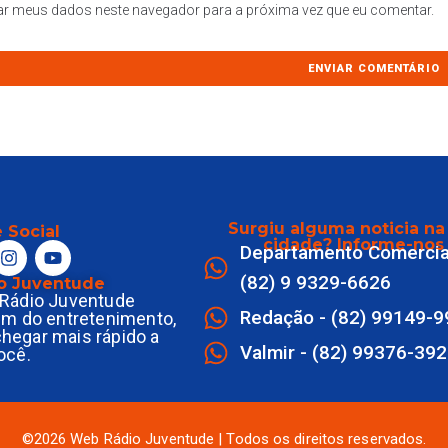
ar meus dados neste navegador para a próxima vez que eu comentar.
Surgiu alguma noticia na
 Social
cidade? Informe-nos
Departamento Comercia
(82) 9 9329-6626
o Juventude
Rádio Juventude
Redação - (82) 99149-
ém do entretenimento,
 chegar mais rápido a
Valmir - (82) 99376-39
ocê.
©2026 Web Rádio Juventude | Todos os direitos reservados.