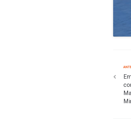
ANT
Em
co
Ma
Mi