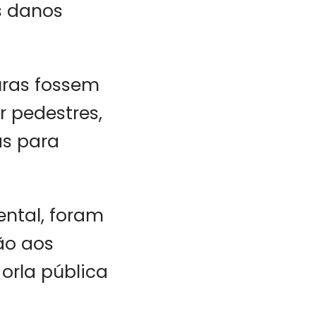
s danos
uras fossem
r pedestres,
as para
ental, foram
ão aos
orla pública