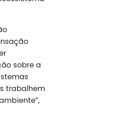
ão
ensação
er
ção sobre a
sistemas
os trabalhem
 ambiente”,