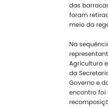
das barraca
foram retira
meio da reg
Na sequência
representant
Agricultura 
da Secretari
Governo e da
encontro foi
recomposiçã