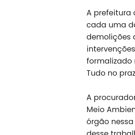
A prefeitur
cada uma da
demolições 
intervençõe
formalizado
Tudo no praz
A procurado
Meio Ambient
órgão nessa
desse trabal