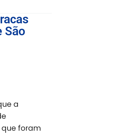
racas
e São
que a
de
, que foram