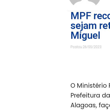
MPF reco
sejam ret
Miguel
Postou
26/05/2023
O Ministério
Prefeitura da
Alagoas, faç