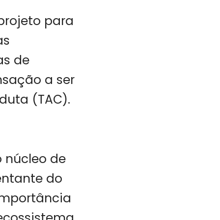
projeto para
as
as de
sação a ser
duta (TAC).
 núcleo de
entante do
importância
 ecossistema