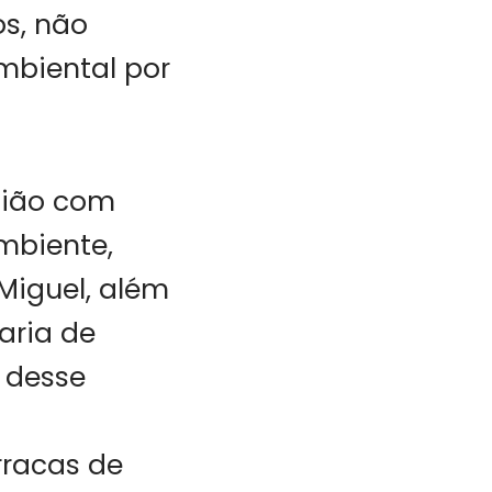
s, não
mbiental por
união com
mbiente,
 Miguel, além
aria de
o desse
rracas de