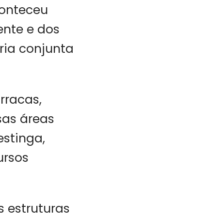
onteceu
ente e dos
ria conjunta
rracas,
sas áreas
estinga,
ursos
s estruturas