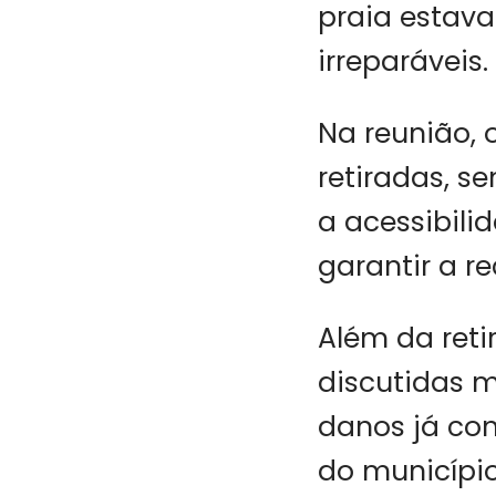
praia estav
irreparáveis.
Na reunião,
retiradas, s
a acessibil
garantir a r
Além da reti
discutidas 
danos já con
do município