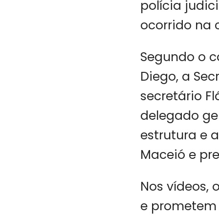
polícia judi
ocorrido na 
Segundo o c
Diego, a Sec
secretário Fl
delegado ger
estrutura e 
Maceió e pre
Nos vídeos, 
e prometem in