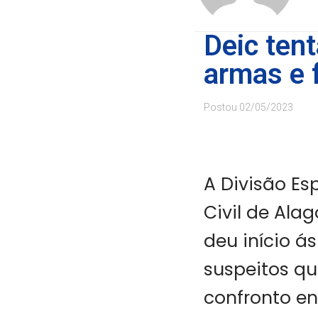
Deic tent
armas e 
Postou
02/05/2023
A Divisão Es
Civil de Ala
deu início á
suspeitos q
confronto en