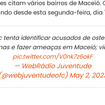
Eles citam vários bairros de Maceió. 
ando desde esta segunda-feira, dia 
c tenta identificar acusados de oste
as e fazer ameaças em Maceió; ví
pic.twitter.com/V0nk7z6okF
— WebRádio Juventude
(@webjuventudeofc)
May 2, 202