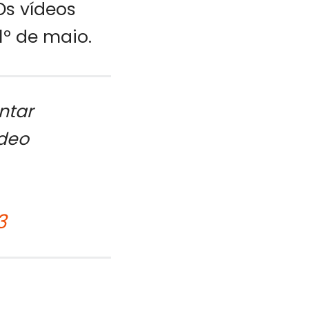
Os vídeos
1º de maio.
ntar
deo
3