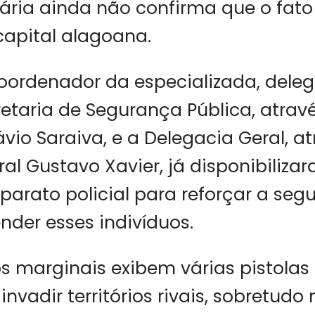
ciária ainda não confirma que o fat
capital alagoana.
oordenador da especializada, deleg
retaria de Segurança Pública, atrav
ávio Saraiva, e a Delegacia Geral, a
al Gustavo Xavier, já disponibiliza
aparato policial para reforçar a se
nder esses indivíduos.
os marginais exibem várias pistolas 
vadir territórios rivais, sobretudo 