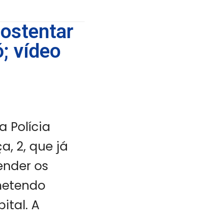
 ostentar
; vídeo
a Polícia
, 2, que já
ender os
metendo
ital. A