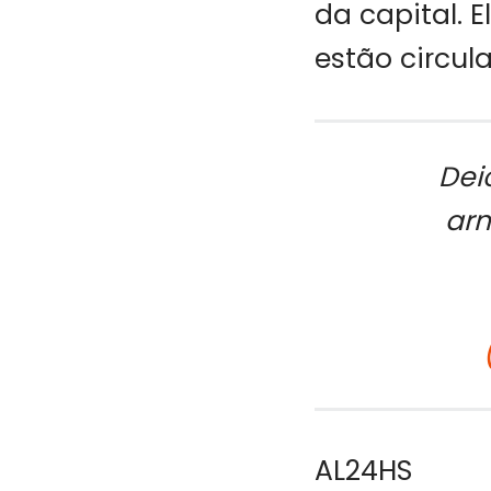
da capital. 
estão circul
Dei
arm
AL24HS