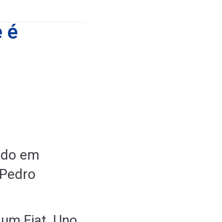
 é
ado em
 Pedro
 um Fiat, Uno