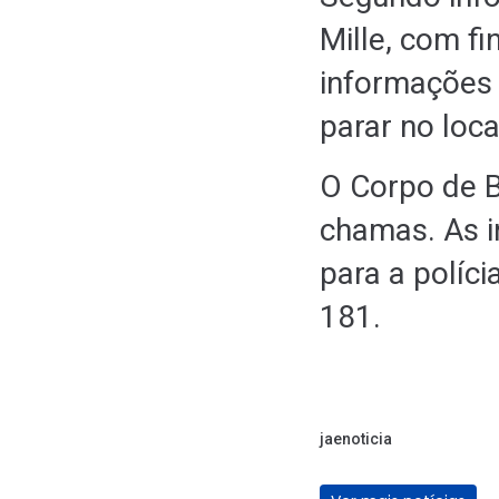
Mille, com f
informações 
parar no loca
O Corpo de B
chamas. As i
para a políc
181.
jaenoticia