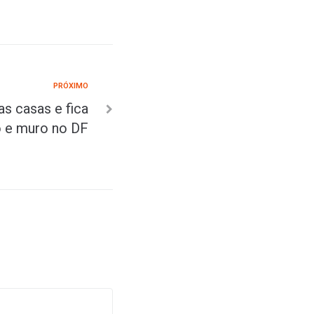
PRÓXIMO
as casas e fica
o e muro no DF