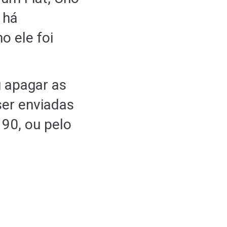
 há
o ele foi
u apagar as
ser enviadas
190, ou pelo