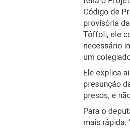
feira o Proje
Código de Pr
provisória d
Tóffoli, ele 
necessário in
um colegiado
Ele explica a
presunção da
presos, e nã
Para o deputa
mais rápida.