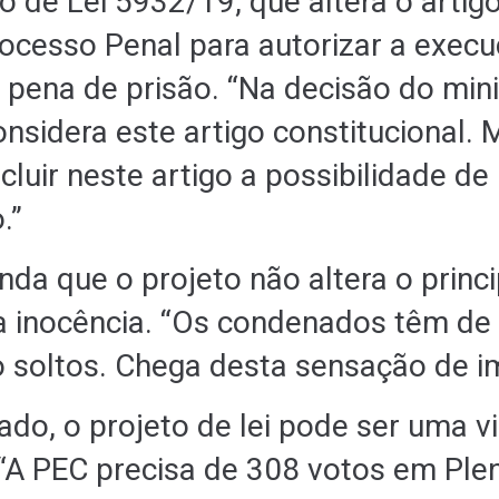
to de Lei 5932/19, que altera o artig
ocesso Penal para autorizar a exec
a pena de prisão. “Na decisão do mini
considera este artigo constitucional. 
cluir neste artigo a possibilidade de
.”
inda que o projeto não altera o princ
 inocência. “Os condenados têm de 
o soltos. Chega desta sensação de i
do, o projeto de lei pode ser uma vi
 “A PEC precisa de 308 votos em Plen