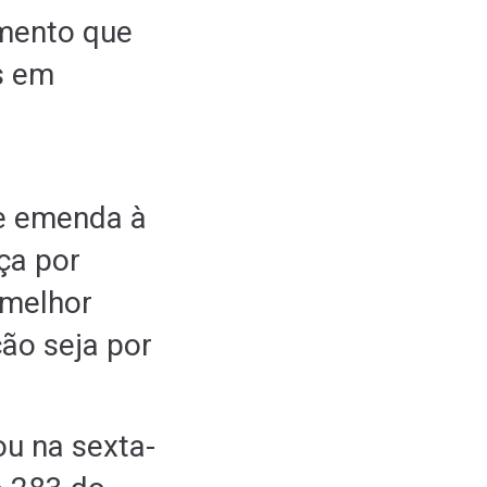
mento que
s em
de emenda à
ça por
 melhor
ção seja por
u na sexta-