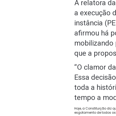
A relatora d
a execução 
instância (P
afirmou há p
mobilizando 
que a propos
“O clamor da
Essa decisão
toda a histó
tempo a modi
Hoje, a Constituição diz 
esgotamento de todos os 