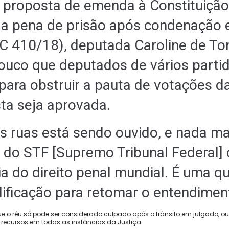
a proposta de emenda à Constituição
da pena de prisão após condenação
EC 410/18), deputada Caroline de To
ouco que deputados de vários parti
para obstruir a pauta de votações d
ta seja aprovada.
s ruas está sendo ouvido, e nada mai
 do STF [Supremo Tribunal Federal] 
ria do direito penal mundial. É uma q
ficação para retomar o entendimento
que o réu só pode ser considerado culpado após o trânsito em julgado, ou
recursos em todas as instâncias da Justiça.