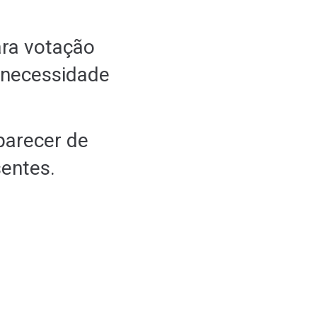
ara votação
a necessidade
 parecer de
sentes.