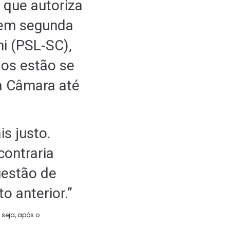
 que autoriza
 em segunda
ni (PSL-SC),
dos estão se
a Câmara até
s justo.
contraria
uestão de
 anterior.”
 seja, após o