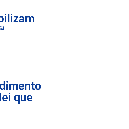
bilizam
ª
ndimento
lei que