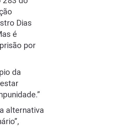
o 283 do
ução
stro Dias
Mas é
 prisão por
ipio da
estar
mpunidade.”
a alternativa
ário”,