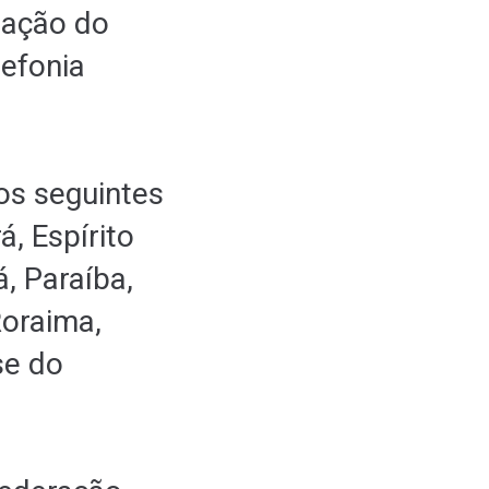
iação do
lefonia
os seguintes
, Espírito
, Paraíba,
Roraima,
se do