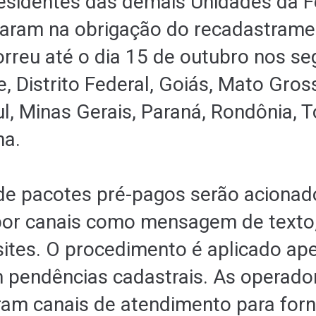
residentes das demais Unidades da 
aram na obrigação do recadastrame
rreu até o dia 15 de outubro nos se
e, Distrito Federal, Goiás, Mato Gro
l, Minas Gerais, Paraná, Rondônia, T
na.
de pacotes pré-pagos serão acionad
or canais como mensagem de texto,
ites. O procedimento é aplicado ap
m pendências cadastrais. As operad
aram canais de atendimento para for