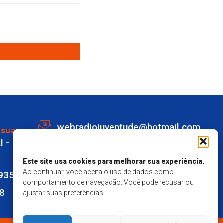
webradiojuventude@hotmail.com
 sua
l -
Lot eldorado quadra K Lote 1 -
Marechal Deodoro
Este site usa cookies para melhorar sua experiência.
Ao continuar, você aceita o uso de dados como
9935
Responsavel Técnico - Matheus
comportamento de navegação. Você pode recusar ou
28
ajustar suas preferências.
Mendes Santos