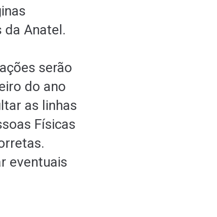
inas
 da Anatel.
mações serão
eiro do ano
tar as linhas
ssoas Físicas
orretas.
ar eventuais