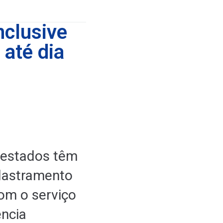
nclusive
até dia
 estados têm
dastramento
com o serviço
ência