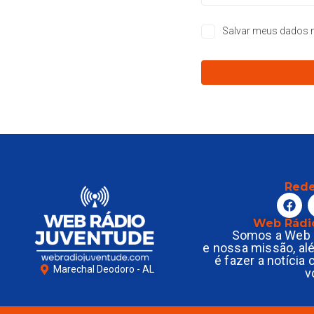
Salvar meus dados n
Rede
Web Rádi
Somos a Web 
e nossa missão, al
é fazer a notícia
Marechal Deodoro - AL
v