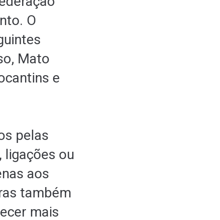
Federação
nto. O
guintes
sso, Mato
ocantins e
os pelas
 ligações ou
enas aos
oras também
necer mais