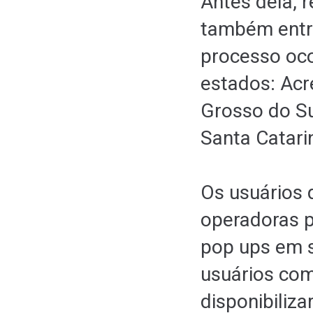
Antes dela, 
também entr
processo oco
estados: Acr
Grosso do Su
Santa Catari
Os usuários 
operadoras p
pop ups em s
usuários co
disponibiliz