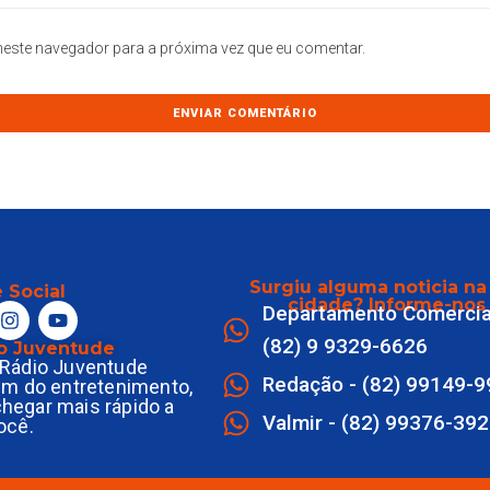
este navegador para a próxima vez que eu comentar.
Surgiu alguma noticia na
 Social
cidade? Informe-nos
Departamento Comercia
(82) 9 9329-6626
o Juventude
Rádio Juventude
Redação - (82) 99149-
ém do entretenimento,
 chegar mais rápido a
Valmir - (82) 99376-39
ocê.