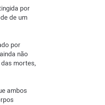
tingida por
ade de um
ado por
 ainda não
 das mortes,
que ambos
orpos