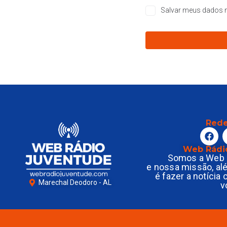
Salvar meus dados n
Rede
Web Rádi
Somos a Web 
e nossa missão, al
é fazer a notícia
Marechal Deodoro - AL
v