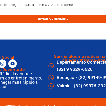
este navegador para a próxima vez que eu comentar.
Surgiu alguma noticia na
 Social
cidade? Informe-nos
Departamento Comercia
(82) 9 9329-6626
o Juventude
Rádio Juventude
Redação - (82) 99149-
ém do entretenimento,
 chegar mais rápido a
Valmir - (82) 99376-39
ocê.