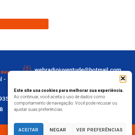
webradiojuventude@hotmail.com
 sua
l -
Lot eldorado quadra K Lote 1 -
Marechal Deodoro
Este site usa cookies para melhorar sua experiência.
Ao continuar, você aceita o uso de dados como
9935
Responsavel Técnico - Matheus
comportamento de navegação. Você pode recusar ou
28
ajustar suas preferências.
Mendes Santos
ACEITAR
NEGAR
VER PREFERÊNCIAS