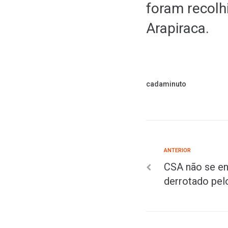
foram recolh
Arapiraca.
cadaminuto
ANTERIOR
CSA não se en
derrotado pel