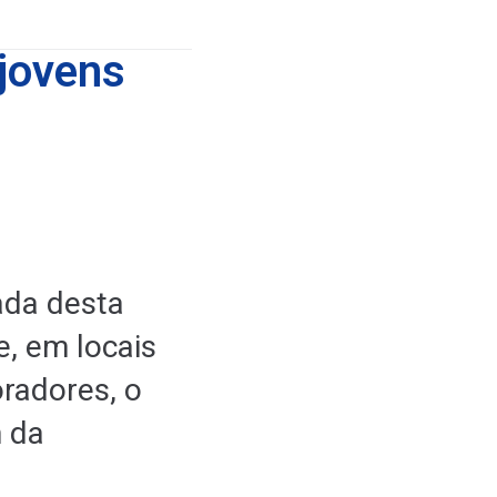
 jovens
ada desta
e, em locais
radores, o
h da