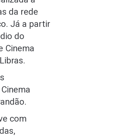
as da rede
. Já a partir
dio do
de Cinema
Libras.
ns
e Cinema
randão.
ove com
das,