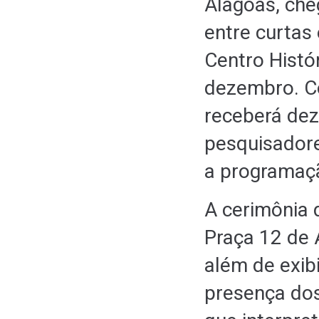
Alagoas, che
entre curtas
Centro Histó
dezembro. Co
receberá dez
pesquisador
a programaçã
A cerimônia 
Praça 12 de 
além de exib
presença dos 