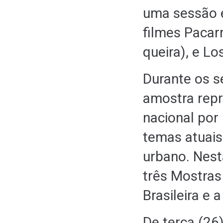
uma sessão e
filmes Pacar
queira), e Los
Durante os s
amostra repr
nacional por
temas atuais
urbano. Nest
três Mostras 
Brasileira e 
De terça (26)