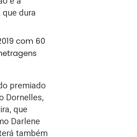
ão é a
 que dura
 do premiado
o Dornelles,
ira, que
omo Darlene
 terá também