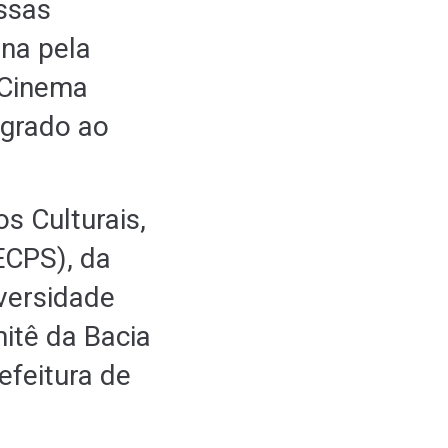
Essas
ana pela
 Cinema
egrado ao
s Culturais,
ECPS), da
iversidade
itê da Bacia
efeitura de