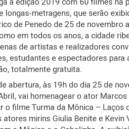
ga à edição 2019 com 60 filmes na 
 e longas-metragens, que serão exib
rico de Penedo de 25 de novembro a
mo em todos os anos, a cidade ribe
enas de artistas e realizadores conv
es, estudantes e espectadores para
o, totalmente gratuita.
de abertura, às 19h do dia 25 de no
Abril, vai homenagear o ator Marcos 
ir o filme Turma da Mônica – Laços
atores mirins Giulia Benite e Kevin 