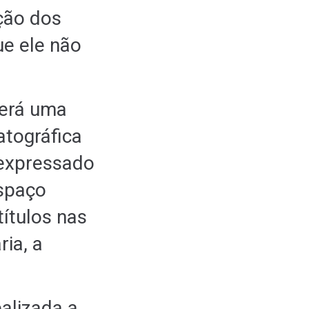
ição dos
ue ele não
cerá uma
atográfica
 expressado
espaço
títulos nas
ria, a
ealizada a