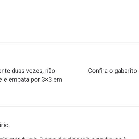
ente duas vezes, não
Confira o gabarito 
e e empata por 3×3 em
rio