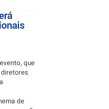
erá
ionais
 evento, que
 diretores
ra
inema de