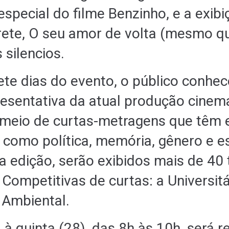
special do filme Benzinho, e a exib
rete, O seu amor de volta (mesmo q
 silencios.
ete dias do evento, o público conhe
esentativa da atual produção cinem
 meio de curtas-metragens que têm
 como política, memória, gênero e 
a edição, serão exibidos mais de 40 
Competitivas de curtas: a Universitá
a Ambiental.
 à quinta (28), das 8h às 10h, será r