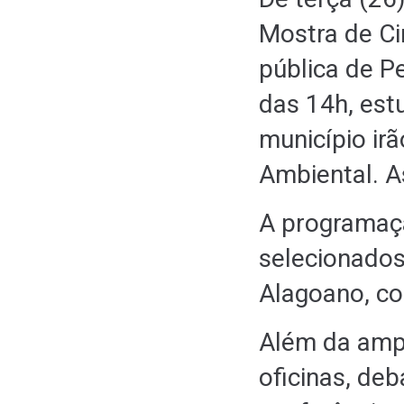
Mostra de Ci
pública de P
das 14h, est
município ir
Ambiental. A
A programaç
selecionados
Alagoano, co
Além da ampl
oficinas, de