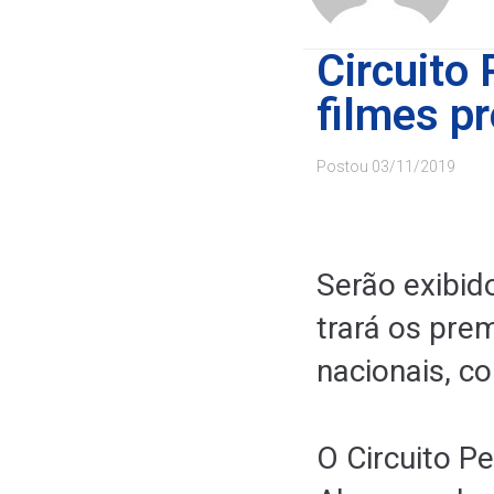
Circuito
filmes p
Postou
03/11/2019
Serão exibid
trará os pre
nacionais, c
O Circuito P