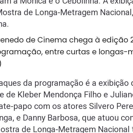
tam a Mônica e o Cebolinha. A exibiç
Mostra de Longa-Metragem Nacional,
na.
aques da programação é a exibição
me de Kleber Mendonça Filho e Julian
ate-papo com os atores Silvero Pere
unga, e Danny Barbosa, que atuou c
 Mostra de Longa-Metragem Nacional