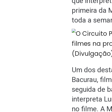
que interpre
primeira da 
toda a sema
Um dos dest
Bacurau, fil
seguida de b
interpreta L
no filme. A