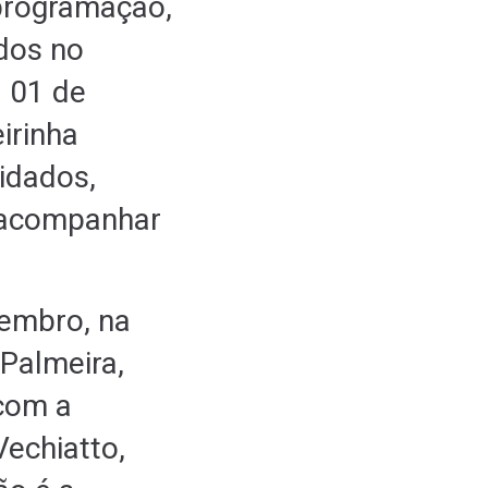
programação,
idos no
 01 de
irinha
idados,
 acompanhar
vembro, na
Palmeira,
 com a
Vechiatto,