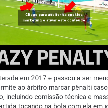
Clique para aceitar os cookies
marketing e ativar este conteúdo
alterada em 2017 e passou a ser men
rmite ao árbitro marcar pênalti ca
go, incluindo comissão técnica e mas
 partida tocando na bola com ela em j