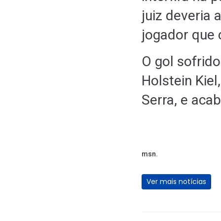
juiz deveria 
jogador que 
O gol sofrido
Holstein Kie
Serra, e aca
msn.
Ver mais notícias