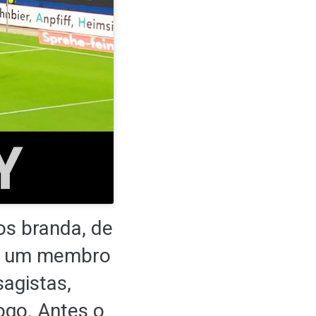
os branda, de
so um membro
sagistas,
ogo. Antes o