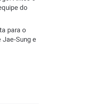
 equipe do
lta para o
de Jae-Sung e