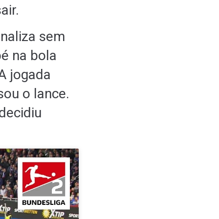
air.
inaliza sem
pé na bola
 A jogada
sou o lance.
decidiu