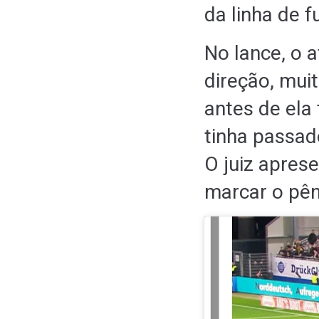
da linha de f
No lance, o 
direção, mui
antes de ela 
tinha passado
O juiz apres
marcar o pên