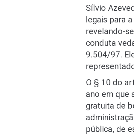
Sílvio Azeve
legais para a
revelando-se
conduta vedad
9.504/97. El
representado
O § 10 do art
ano em que se
gratuita de b
administraçã
pública, de 