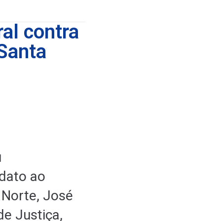
al contra
 Santa
u
dato ao
 Norte, José
de Justiça,