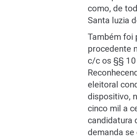
como, de tod
Santa luzia 
Também foi p
procedente n
c/c os §§ 10
Reconhecend
eleitoral co
dispositivo,
cinco mil a 
candidatura 
demanda se 