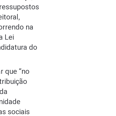
pressupostos
itoral,
correndo na
a Lei
ndidatura do
ar que “no
tribuição
 da
amidade
s sociais