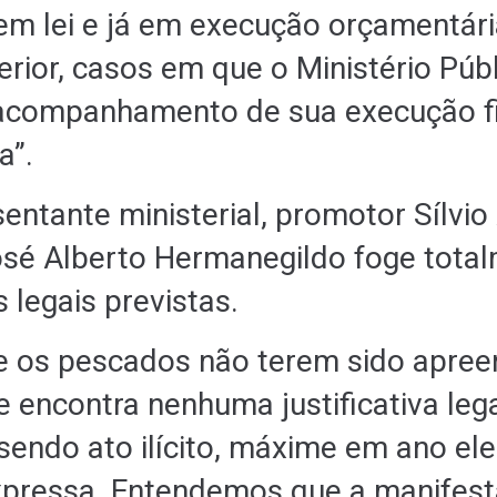
em lei e já em execução orçamentári
erior, casos em que o Ministério Púb
acompanhamento de sua execução fi
a”.
sentante ministerial, promotor Sílvio
osé Alberto Hermanegildo foge total
 legais previstas.
 os pescados não terem sido apree
e encontra nenhuma justificativa lega
 sendo ato ilícito, máxime em ano ele
xpressa. Entendemos que a manifes