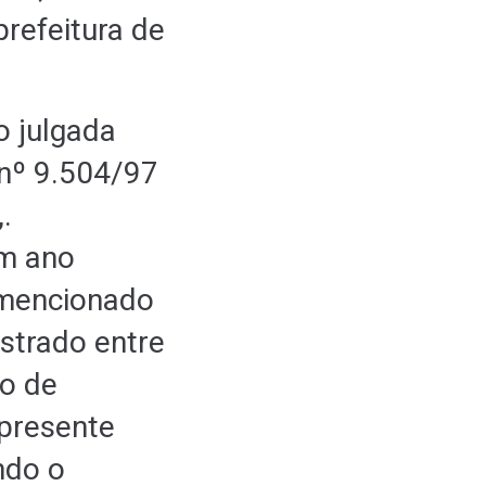
refeitura de
o julgada
 nº 9.504/97
.
em ano
 mencionado
istrado entre
ro de
 presente
ndo o