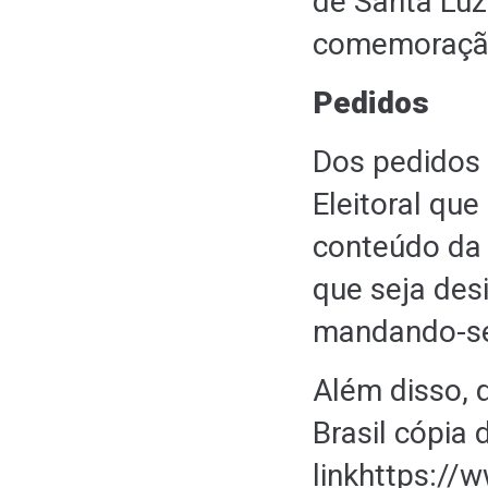
de Santa Luz
comemoração
Pedidos
Dos pedidos ,
Eleitoral qu
conteúdo da 
que seja des
mandando-se
Além disso, 
Brasil cópia
linkhttps:/