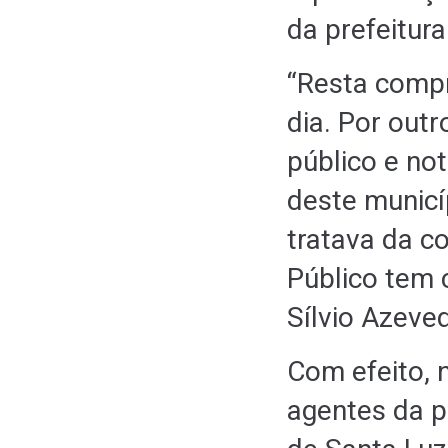
da prefeitura
“Resta compr
dia. Por outr
público e no
deste municí
tratava da c
Público tem 
Sílvio Azeve
Com efeito, 
agentes da pr