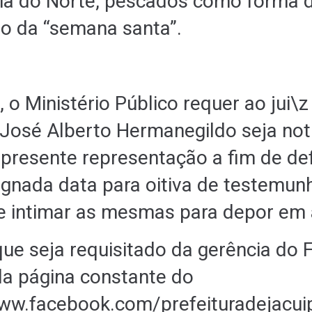
ia do Norte, pescados como forma 
 da “semana santa”.
 o Ministério Público requer ao jui\
e José Alberto Hermanegildo seja not
presente representação a fim de def
ignada data para oitiva de testemun
 intimar as mesmas para depor em 
que seja requisitado da gerência do
 da página constante do
/www.facebook.com
/
prefeituradejacui