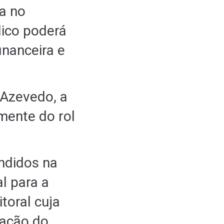
a no
lico poderá
nanceira e
 Azevedo, a
mente do rol
ndidos na
l para a
itoral cuja
tação do