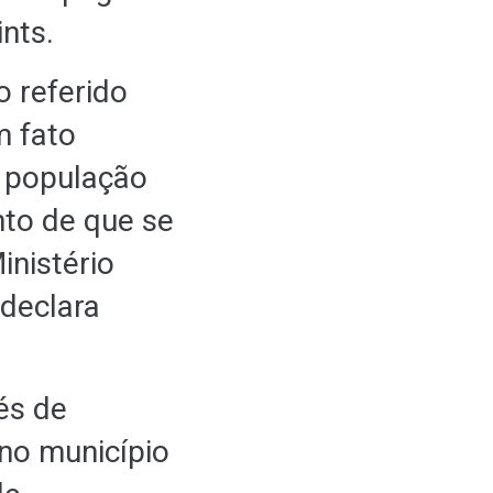
ints.
 referido
m fato
a população
nto de que se
nistério
 declara
és de
 no município