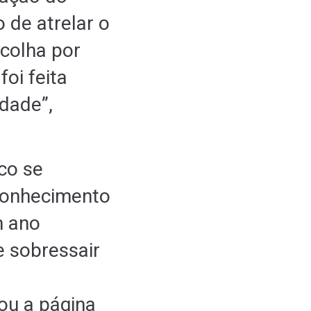
 de atrelar o
scolha por
foi feita
idade”,
ico se
conhecimento
m ano
e sobressair
ou a página