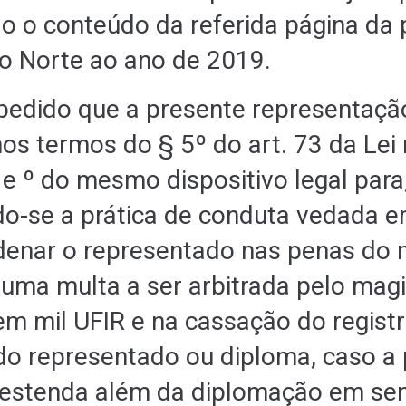
o o conteúdo da referida página da p
do Norte ao ano de 2019.
edido que a presente representaçã
os termos do § 5º do art. 73 da Lei
 e º do mesmo dispositivo legal para,
o-se a prática de conduta vedada 
ndenar o representado nas penas do
 numa multa a ser arbitrada pelo mag
cem mil UFIR e na cassação do regist
do representado ou diploma, caso a
estenda além da diplomação em se