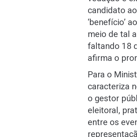
candidato ao
‘benefício’ a
meio de tal a
faltando 18 
afirma o pro
Para o Minist
caracteriza
o gestor púb
eleitoral, pr
entre os even
representaçã