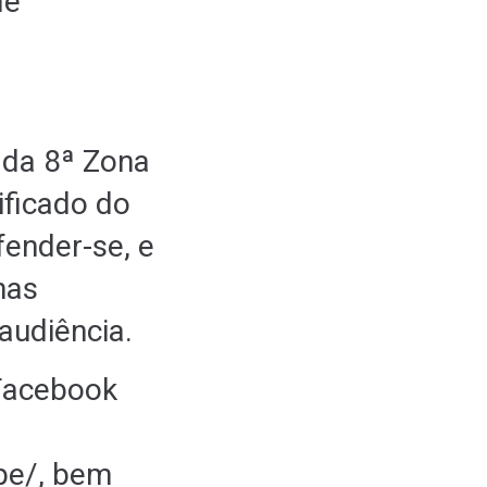
de
z da 8ª Zona
ificado do
ender-se, e
has
audiência.
 Facebook
pe
/
, bem