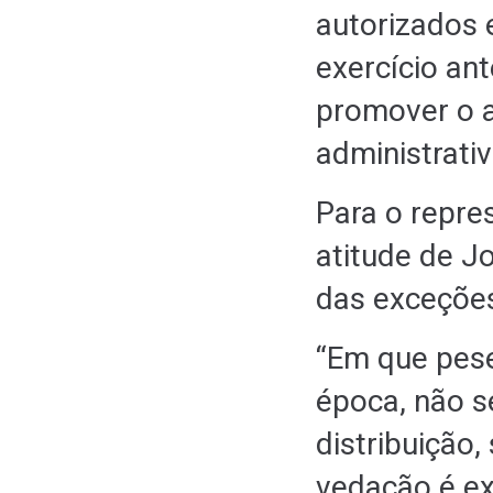
autorizados 
exercício ant
promover o 
administrativ
Para o repre
atitude de J
das exceções
“Em que pese
época, não s
distribuição,
vedação é e